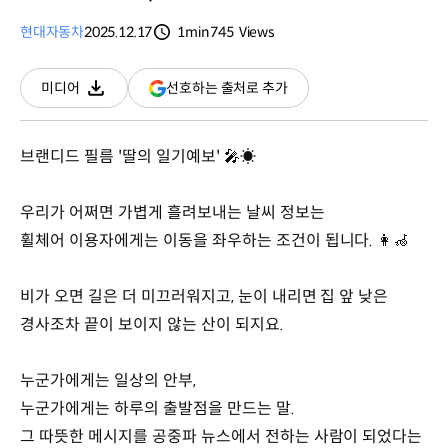
현대자동차
2025.12.17
1min
745
Views
분량
조회수
(새
선호하는 출처로 추가
미디어
다운로드
창
열림)
브랜디드 필름 '딸의 일기예보' 🎤☀
우리가 어쩌면 가볍게 흘려보내는 날씨 정보는
휠체어 이용자에게는 이동을 좌우하는 조건이 됩니다. 👩‍🦽
비가 오면 길은 더 미끄러워지고, 눈이 내리면 집 앞 낮은
경사조차 끝이 보이지 않는 산이 되지요.
누군가에게는 일상의 안부,
누군가에게는 하루의 출발점을 만드는 말.
그 따뜻한 메시지를 공중파 뉴스에서 전하는 사람이 되었다는