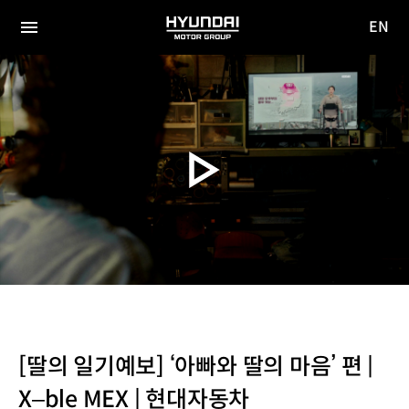
EN
HYUNDAI
영문
MOTOR
전체
사이트
메뉴
GROUP
이동
[딸의 일기예보] ‘아빠와 딸의 마음’ 편 |
X–ble MEX | 현대자동차