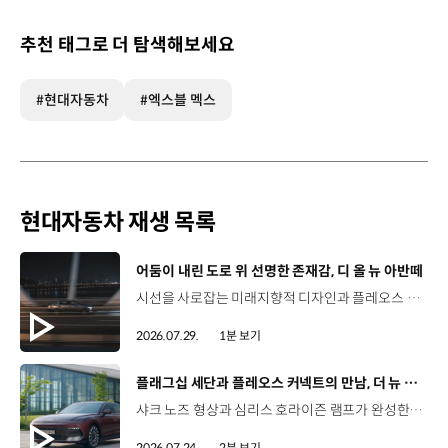
추천 태그로 더 탐색해보세요
#현대자동차
#엑스블 멕스
현대자동차 재생 목록
[동영상]
어둠이 내린 도로 위 선명한 존재감, 디 올 뉴 아반떼
시선을 사로잡는 미래지향적 디자인과 플레오스 커넥트로 완성한 디지털 경험까지.세단의 새로운 기준을 제시하는 디 올 뉴 아반떼를 만나보세요. *본 영상은 AI를 활용해 제작했습니다. #현대자동차 #디올뉴아반떼 #아반떼 #플레오스커넥트 #글레오AI 유튜브 쇼츠 보기
2026.07.29.
1분 보기
[동영상]
플래그십 세단과 플레오스 커넥트의 만남, 더 뉴 그랜저
샤크 노즈 형상과 심리스 호라이즌 램프가 완성한 세련된 외관플레오스 커넥트와 Gleo AI가 만드는 스마트한 운전 경험까지. 새롭게 진화한 더 뉴 그랜저를 영상으로 만나보세요. #현대자동차 #더뉴그랜저 #플레오스커넥트 #그랜저 #플래그십세단 #TheNewGrandeur #PleosConnect
2026.07.24.
2분 보기