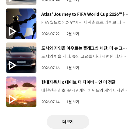
[동영상]
Atlas' Journey to FIFA World Cup 2026™ | 보스턴 다이나믹스
FIFA 월드컵 2026™에서 세계 최초로 라이브 퍼포먼스를 선보인 아틀라스.그 현장을 완성한 시니어 프로그램 매니저 세스 데이비스(Seth Davis)가 전하는 퍼포먼스의 비하인드 스토리를 만나보세요. 인터뷰 전문 보기 ▶ 자세히 보기 ▶ #현대자동차 #보스턴다이나믹스 #아틀라스 #로보틱스 #BostonDynamics #Atlas #Robotics #NextStartsNow
2026.07.22.
2분 보기
[동영상]
도시와 자연을 아우르는 플래그십 세단, 더 뉴 그랜저
도시의 빛을 지나, 숲의 고요를 따라.세련된 디자인과 정제된 주행 감각으로모든 순간을 편안하게 완성하는 더 뉴 그랜저를 만나보세요. *본 영상은 AI를 활용해 제작했습니다. #현대자동차 #더뉴그랜저 #플래그십세단 #그랜저 #플레오스커넥트
2026.07.16.
1분 보기
[동영상]
현대자동차 x 데이브 더 다이버 – 인 더 정글
대한민국 최초 BAFTA 게임 어워드의 게임 디자인 부문 수상에 빛나는‘데이브 더 다이버’의 최신 DLC에 포니 픽업이 등장합니다.데이브 더 다이버 - 인 더 정글 속 포니 픽업의 활약을 체험해 보세요. Steam, Nintendo Switch 2 Nintendo Switch, PS5 PS4, Xbox Series X|S, Epic Games Store에서 만나 볼 수 있습니다. #현대자동차 #데이브더다이버 #인더정글 #민트로켓 #게임콜라보 #포니픽업 #포니 유튜브 쇼츠 보기 >
2026.07.14.
1분 보기
더보기