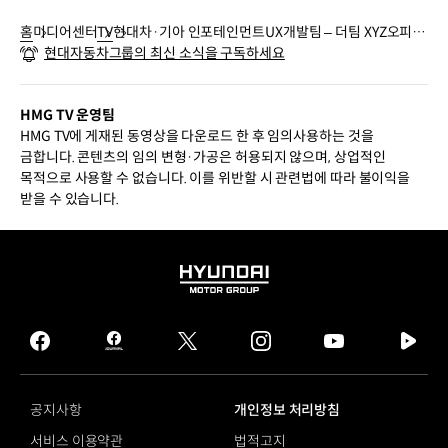
홈
미디어센터
TV
현대차·기아 인포테인먼트UX개발팀 – 더팀 XYZ오피스
현대자동차그룹의 최신 소식을 구독하세요
| 현대자동차그룹
HMG TV 운영팀
HMG TV에 게재된 동영상을 다운로드 한 후 임의사용하는 것을
금합니다. 콘텐츠의 임의 변형·가공은 허용되지 않으며, 상업적인
목적으로 사용할 수 없습니다. 이를 위반할 시 관련법에 따라 불이익을
받을 수 있습니다.
HYUNDAI
MOTOR
GROUP
facebook
hmg
twitter
instagram
youtube
naver
journal
tv
facebook
공지사항
개인정보 처리방침
서비스 이용약관
법적고지