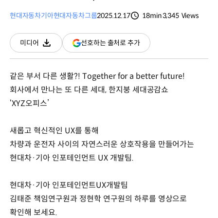
현대자동차
기아
현대자동차그룹
2025.12.17
18min
3,345
Views
분량
조회수
(새
선호하는 출처로 추가
미디어
다운로드
창
열림)
같은 부서 다른 생활?! Together for a better future!
회사에서 만나는 또 다른 세대, 한지붕 세대공감쇼
‘XYZ오피스’
새롭고 혁신적인 UX를 통해
차량과 운전자 사이의 자연스러운 상호작용을 만들어가는
현대차·기아 인포테인먼트 UX 개발팀.
현대차·기아 인포테인먼트UX개발팀
김태준 책임연구원과 정현학 연구원의 하루를 영상으로
확인해 보세요.