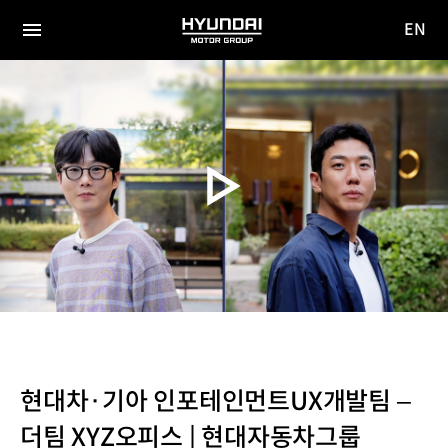
EN
HYUNDAI
영문
MOTOR
전체
사이트
메뉴
GROUP
이동
현대차·기아 인포테인먼트UX개발팀 –
더팀 XYZ오피스 | 현대자동차그룹