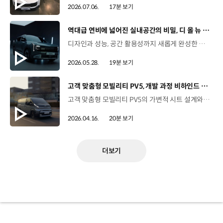
2026.07.06.
17분 보기
[동영상]
역대급 연비에 넓어진 실내공간의 비밀, 디 올 뉴 셀토스 개발기
디자인과 성능, 공간 활용성까지 새롭게 완성한 디 올 뉴 셀토스.연구원이 직접 밝히는 풀체인지 개발 비하인드를 만나보세요. 01:35 연구원도 “이건 좀 갖고 싶은데?”라고 생각한 역대급 풀체인지02:22 디 올 뉴 셀토스, 좋은데 비싸다? 개발 연구진의 솔직한 마음03:27 Trial – 기존 셀토스의 최대 약점, NVH 성능 개선 목표03:58 Trial – 패밀리카를 염두에 둔 2열 공간 확보 목표04:48 Trial – 소형 SUV는 꼭 귀여워야 할까? 외장 디자인 목표05:51 Modify – 디 올 뉴 셀토스의 강인한 외관 디자인 탄생 배경07:07 Modify – 비행기 날개 같은 사이드미러 디자인, 고주파 휘슬 소음 잡아내다09:20 Modify – 2열 리클라이닝 시트, 24도의 비밀10:07 Modify – 짜릿한 음악 비트를 진동으로 전달하는, 바이브로 사운드 시트13:15 Improve – 차급을 넘어선 정숙성, 고급 세단 수준의 NVH 달성14:11 Improve – 더 넓고 더 여유롭게, 동급 최강의 2열과 적재공간15:47 Improve – 선택하는 재미까지 더했다, 확 달라진 컬러 라인업16:36 Improve – 연비, 활용성 모두 잡은 하이브리드 기술 소개 (HPC / V2L / 스테이 모드) #기아 #TMI토크 #디올뉴셀토스 #디올뉴셀토스하이브리드 #디올뉴셀토스디자인 #디올뉴셀토스시트 #디올뉴셀토스실내공간 #디올뉴셀토스가격 #디올뉴셀토스옵션 #디올뉴셀토스XLine 유튜브 바로 가가
2026.05.28.
19분 보기
[동영상]
고객 맞춤형 모빌리티 PV5, 개발 과정 비하인드 스토리
고객 맞춤형 모빌리티 PV5의 가변적 시트 설계와 최첨단 사양까지.승차감과 내구성을 모두 확보하기 위한 고민,연구원이 직접 밝히는 PV5 개발 스토리를 지금 만나보세요. 00:00 하이라이트00:49 PV5 프로젝트를 맡았을 때, 들었던 생각?02:06 Trial-고객의 니즈에서 개발을 시작한 PV5 프로젝트04:20 Modify-시트를 자동차 바닥으로 넣을 수 있다면? 카고 하이루프 ‘팝업 싱킹 시트’ 개발 스토리07:02 Modify-안전성과 승차감을 충족하는 현가장치 ‘후륜 사이드로드 발생형 CTBA’ 개발 스토리11:02 Modify-비즈니스의 무한 확장을 가능하게 하는 ‘신규 인포테인먼트‘ 개발 스토리12:50 Improve-운전하기 편안한 전기 밴13:29 Improve-넓은 실내공간 확보를 위한 노력14:37 최소 회전 반경 5.5m, 경차 수준의 회전 반경 확보한 PV516:05 안드로이드 기반 AAOS 최초로 적용한 PV517:46 ‘이게 정말 되네?’ 연구원들의 솔직한 PV5 개발 소감 #기아 #TMI토크 #PV5 #PV5카고 #PV5패신저 #PV5택시 #PV5하이루프 #PBV #PV5개발과정 #PV5특화기능 #PV5성능 #PV5공간활용 #PV5승차감 #PV5안정성 #고객맞춤형모빌리티 유튜브 바로 가기 >
2026.04.16.
20분 보기
더보기