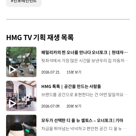
#인포테인먼트
HMG TV 기획 재생 목록
[동영상]
패밀리카의 찐 오너를 만나다 오너토크｜현대자동차
뒷좌석에서 가장 많은 시간을 보낸우리 집 자동차의 찐 오너들!🚗 차에 담긴 추억부터 미래에 꿈꾸는 드림카까지 현대차 Kids의 솔직한 토크를 확인해 보세요. 00:47 패밀리카의 찐 오너, 현대차 Kids 프로필00:56 우리 가족 차가 제일 예쁘다?04:21 차 안에서 우리 가족은?06:26 패밀리카로서의 장점10:04 아이들의 눈으로 본 현대차는 어떤 이미지일까?10:55 추억을 선물한 현대차12:02 나의 드림카13:46 오너토크를 함께한 소감은? #현대자동차 #오너토크 #패밀리카 #현대차Kids #아이오닉9 #싼타페하이브리드 #아이오닉5N #아이오닉6N #N페스티벌 #가족여행 #미래세대 #드림카
2026.07.21.
15분 보기
[동영상]
HMG 톡톡｜공간을 만드는 사람들
브랜드를 공간으로 표현한다는 건 어떤 일일까요? 양재 사옥 로비부터 기아 브랜드관, 제네시스 라운지까지.현대자동차그룹의 공간 브랜딩 담당자들이 들려주는생생한 비하인드 스토리를 HMG 톡톡에서 만나보세요. 00:00 HMG 톡톡 인트로00:33 브랜드 공간 개발 담당자를 소개01:47 공간 브랜딩의 A to Z03:09 현대차그룹 양재사옥 로비 리노베이션 스토리04:58 기아를 체험하는 곳, '오토랜드 브랜드관' 스토리06:20 제네시스의 특별한 공간, '제네시스 라운지' 스토리08:00 공간 브랜딩 담당자들의 업무 에피소드11:17 공간 브랜딩을 위한 파격적인(?) 아이디어 창출법12:44 공간 브랜딩 담당자들의 특이한 직업병?14:20 공간 브랜딩 담당자들의 특별한 아이템 스토리17:55 공간에 진심인 사람들이 그리는 미래 #HMG톡톡 #공간 #현대자동차 #기아 #제네시스 #PV5 #양재사옥 #브랜드공간 #디자인 #공간디자인 #공간브랜딩 #아이디어 #오토랜드브랜드관
2026.07.09.
20분 보기
[동영상]
모두가 선택한 디 올 뉴 셀토스 – 오너토크 | 기아
차급을 뛰어넘는 넉넉하고 편안한 공간. 디 올 뉴 셀토스를 선택한 오너들의 Talk🚗 00:00 인트로00:44 오너 프로필01:34 내가 디 올 뉴 셀토스를 선택한 이유03:13 첫차라서 더 소중해04:00 보다 크고 강인해진 디자인05:08 차급을 뛰어넘는 다재다능 실내공간06:03 아이들은 몰랐던 엄마의 새 차07:08 내가 2열 편의성을 고려한 이유09:03 V2L 기능09:58 스테이 모드10:35 ADAS12:11 오감으로 느끼는 사운드 - 1열 바이브로 사운드 시트13:47 내 차를 소개합니다16:32 나에게 셀토스란 #기아 #디올뉴셀토스 #오너토크 #소형SUV #중형급소형SUV #첨단운전자보조기능 #셀토스하이브리드연비 #셀토스하이브리드XLine디자인 #바이브로사운드시트 #휠베이스 #2열리클라이닝시트 #스마트파워테일게이트