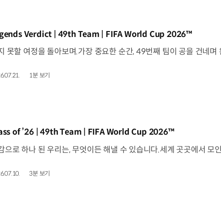
동영상]
gends Verdict | 49th Team | FIFA World Cup 2026™
6.07.21.
1분 보기
동영상]
ass of ’26 | 49th Team | FIFA World Cup 2026™
6.07.10.
3분 보기