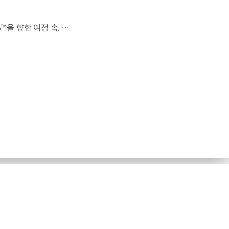
전 세계를 무대로 모두에게 영감을 전하는 49번째 팀.FIFA 월드컵 2026™을 향한 여정 속, 이제 사람들의 시선은 이 어린 스타들에게 향합니다. 자세히 보기 ▶ #Kia #InspirationConnectsUsAll #49thTeam #OMBC #FIFAWorldCup2026 유튜브 쇼츠 보기 >