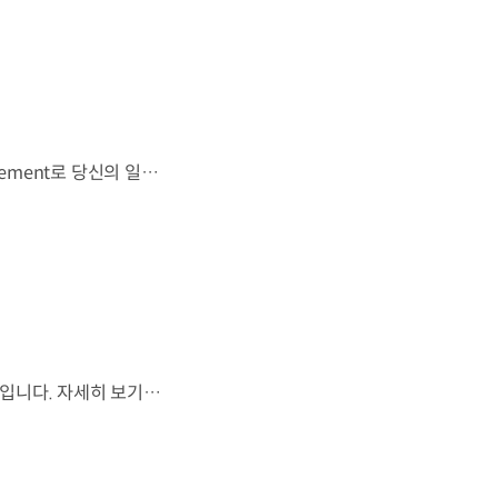
우리는 움직임이 영감을 만드는 시작이 된다고 믿습니다. 기아만의 Movement로 당신의 일상에 영감을 더해줄 2026 Kia Collection을 만나보세요. Designed to move you. Kia Collection 자세히 보기 ▶ #Kia #기아 #KiaCollection #기아컬렉션 #Designedtomoveyou #lifestyle
월드컵은 끝나지만, 우리의 여정은 계속됩니다.우리는 영원한 49번째 팀입니다. 자세히 보기 ▶ #Kia #InspirationConnectsUsAll #49thTeam #OMBC #FIFAWorldCup2026 유튜브 쇼츠 보기 >