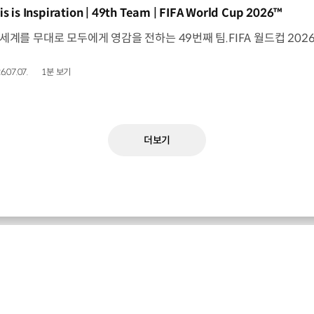
동영상]
is is Inspiration | 49th Team | FIFA World Cup 2026™
6.07.07.
1분 보기
더보기
기아 최신 소식