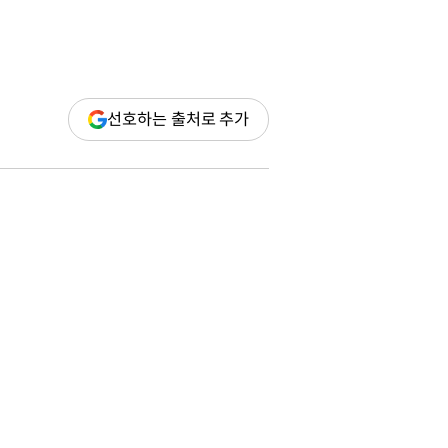
(새
선호하는 출처로 추가
창
열림)