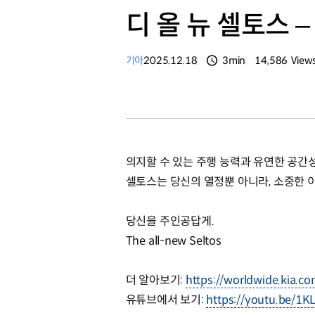
디 올 뉴 셀토스 –
기아
2025.12.18
3min
14,586
View
분량
조회수
의지할 수 있는 주행 능력과 유연한 공간성
셀토스는 당신의 열정뿐 아니라, 소중한 
당신을 주인공답게.
The all-new Seltos
더 알아보기:
https://worldwide.kia.c
유튜브에서 보기:
https://youtu.be/1