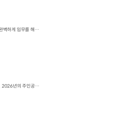
잊지 못할 여정을 돌아보며.가장 중요한 순간, 49번째 팀이 공을 건네며 완벽하게 임무를 해낸 그 순간을 함께 돌아봅니다. 자세히 보기 ▶ #Kia #InspirationConnectsUsAll #49thTeam #OMBC #FIFAWorldCup2026 유튜브 쇼츠 보기 >
영감으로 하나 된 우리는, 무엇이든 해낼 수 있습니다.세계 곳곳에서 모인 2026년의 주인공들이 FIFA 월드컵™ 오피셜 매치볼 캐리어로 꿈의 무대에 섰습니다. 자세히 보기 ▶ #Kia #InspirationConnectsUsAll #49thTeam #OMBC #FIFAWorldCup2026 유튜브 쇼츠 보기 >