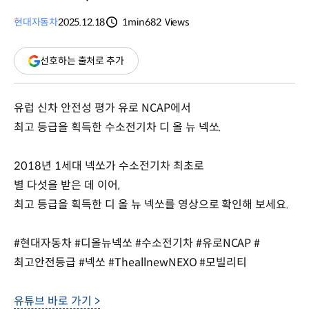
현대자동차
2025.12.18
1min
682
Views
분량
조회수
(새
선호하는 출처로 추가
창
열림)
유럽 신차 안전성 평가 유로 NCAP에서
최고 등급을 획득한 수소전기차 디 올 뉴 넥쏘.
2018년 1세대 넥쏘가 수소전기차 최초로
별 다섯을 받은 데 이어,
최고 등급을 획득한 디 올 뉴 넥쏘를 영상으로 확인해 보세요.
#현대자동차 #디올뉴넥쏘 #수소전기차 #유로NCAP #
최고안전등급 #넥쏘 #TheallnewNEXO #모빌리티
유튜브 바로 가기 >