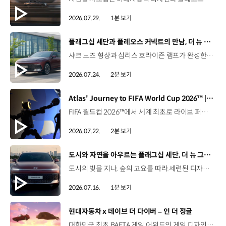
2026.07.29.
1분 보기
[동영상]
플래그십 세단과 플레오스 커넥트의 만남, 더 뉴 그랜저
샤크 노즈 형상과 심리스 호라이즌 램프가 완성한 세련된 외관플레오스 커넥트와 Gleo AI가 만드는 스마트한 운전 경험까지. 새롭게 진화한 더 뉴 그랜저를 영상으로 만나보세요. #현대자동차 #더뉴그랜저 #플레오스커넥트 #그랜저 #플래그십세단 #TheNewGrandeur #PleosConnect
2026.07.24.
2분 보기
[동영상]
Atlas' Journey to FIFA World Cup 2026™ | 보스턴 다이나믹스
FIFA 월드컵 2026™에서 세계 최초로 라이브 퍼포먼스를 선보인 아틀라스.그 현장을 완성한 시니어 프로그램 매니저 세스 데이비스(Seth Davis)가 전하는 퍼포먼스의 비하인드 스토리를 만나보세요. 인터뷰 전문 보기 ▶ 자세히 보기 ▶ #현대자동차 #보스턴다이나믹스 #아틀라스 #로보틱스 #BostonDynamics #Atlas #Robotics #NextStartsNow
2026.07.22.
2분 보기
[동영상]
도시와 자연을 아우르는 플래그십 세단, 더 뉴 그랜저
도시의 빛을 지나, 숲의 고요를 따라.세련된 디자인과 정제된 주행 감각으로모든 순간을 편안하게 완성하는 더 뉴 그랜저를 만나보세요. *본 영상은 AI를 활용해 제작했습니다. #현대자동차 #더뉴그랜저 #플래그십세단 #그랜저 #플레오스커넥트
2026.07.16.
1분 보기
[동영상]
현대자동차 x 데이브 더 다이버 – 인 더 정글
대한민국 최초 BAFTA 게임 어워드의 게임 디자인 부문 수상에 빛나는‘데이브 더 다이버’의 최신 DLC에 포니 픽업이 등장합니다.데이브 더 다이버 - 인 더 정글 속 포니 픽업의 활약을 체험해 보세요. Steam, Nintendo Switch 2 Nintendo Switch, PS5 PS4, Xbox Series X|S, Epic Games Store에서 만나 볼 수 있습니다. #현대자동차 #데이브더다이버 #인더정글 #민트로켓 #게임콜라보 #포니픽업 #포니 유튜브 쇼츠 보기 >