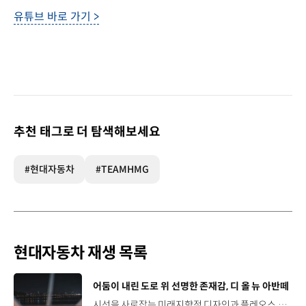
유튜브 바로 가기 >
추천 태그로 더 탐색해보세요
#현대자동차
#TEAMHMG
현대자동차 재생 목록
[동영상]
어둠이 내린 도로 위 선명한 존재감, 디 올 뉴 아반떼
시선을 사로잡는 미래지향적 디자인과 플레오스 커넥트로 완성한 디지털 경험까지.세단의 새로운 기준을 제시하는 디 올 뉴 아반떼를 만나보세요. *본 영상은 AI를 활용해 제작했습니다. #현대자동차 #디올뉴아반떼 #아반떼 #플레오스커넥트 #글레오AI 유튜브 쇼츠 보기