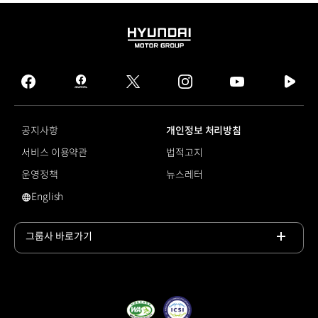
HYUNDAI
MOTOR
GROUP
facebook
hmg
twitter
instagram
youtube
naver
journal
tv
facebook
공지사항
개인정보 처리방침
서비스 이용약관
법적고지
운영정책
뉴스레터
English
영문 사이트로 이동
그룹사 바로가기
목록
열기