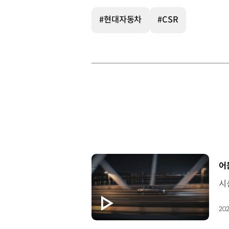
#현대자동차
#CSR
[
어
202