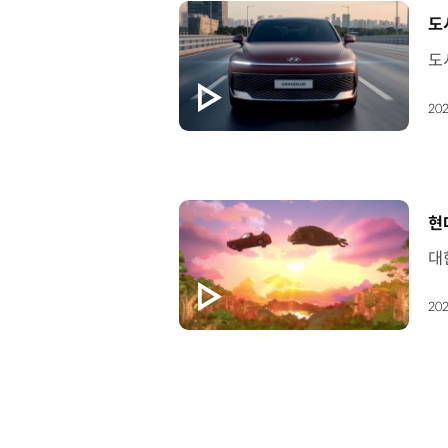
[
도
202
[
현
202