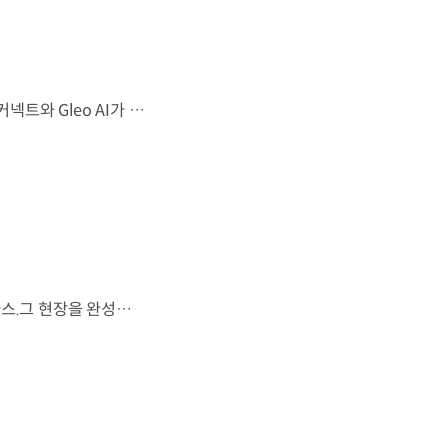
샤크 노즈 형상과 심리스 호라이즌 램프가 완성한 세련된 외관플레오스 커넥트와 Gleo AI가 만드는 스마트한 운전 경험까지. 새롭게 진화한 더 뉴 그랜저를 영상으로 만나보세요. #현대자동차 #더뉴그랜저 #플레오스커넥트 #그랜저 #플래그십세단 #TheNewGrandeur #PleosConnect
FIFA 월드컵 2026™에서 세계 최초로 라이브 퍼포먼스를 선보인 아틀라스.그 현장을 완성한 시니어 프로그램 매니저 세스 데이비스(Seth Davis)가 전하는 퍼포먼스의 비하인드 스토리를 만나보세요. 인터뷰 전문 보기 ▶ 자세히 보기 ▶ #현대자동차 #보스턴다이나믹스 #아틀라스 #로보틱스 #BostonDynamics #Atlas #Robotics #NextStartsNow