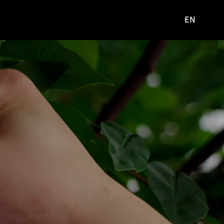
EN
영문
사이트로
이동