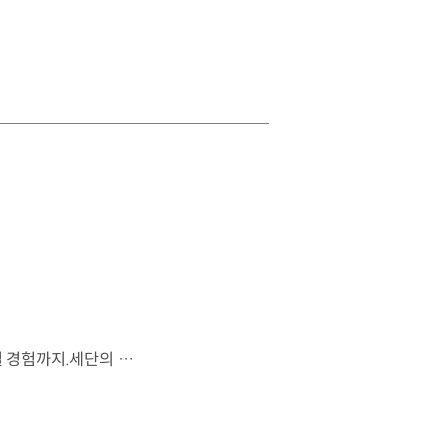
시선을 사로잡는 미래지향적 디자인과 플레오스 커넥트로 완성한 디지털 경험까지.세단의 새로운 기준을 제시하는 디 올 뉴 아반떼를 만나보세요. *본 영상은 AI를 활용해 제작했습니다. #현대자동차 #디올뉴아반떼 #아반떼 #플레오스커넥트 #글레오AI 유튜브 쇼츠 보기