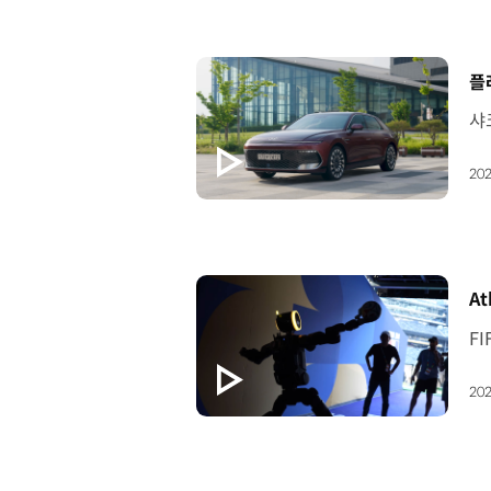
[
플
202
[
At
202