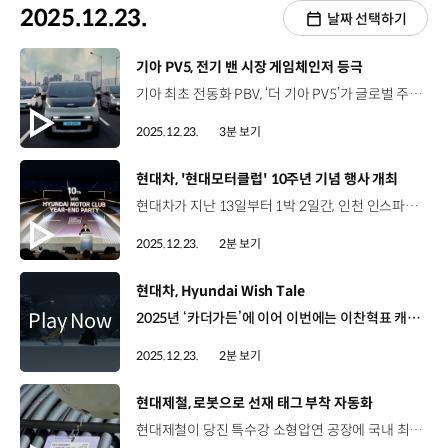
2025.12.23.
날짜 선택하기
[동영상]
기아 PV5, 전기 밴 시장 게임체인저 등극
기아 최초 전동화 PBV, ‘더 기아 PV5’가 글로벌 주요 어워즈에서 연이어 수상하며 전기 밴 시장의 게임체인저로 등극했습니다. PV5는 유럽의 유력 매체 일렉트리파잉닷컴, 뉴스 UK, 파커스 등이 각각 주관한 어워즈에서 모두 ‘올해의 밴’에 선정되는 쾌거를 안았는데요. "매체들은 “전기 밴 시장에 새로운 장을 여는 모델”, “유럽 경상용차 시장의 혁신을 선도할 모델”이라 호평하며," 넉넉한 1회 충전 주행거리를 비롯해 전동화 상품성과 운전 및 적재 편의성, 경제성 등을 높게 평가했습니다. PV5는 지난달 심사위원 전원 일치로 ‘세계 올해의 밴’에 선정된 이후, 탑기어 ‘올해의 패밀리카’와 왓 밴 ‘올해의 밴’ 등 주요 어워즈를 잇달아 석권했습니다. 경상용차 본고장인 유럽에서 출시 첫해부터 폭넓은 호평을 받은 배경에는 고객 중심의 목적 기반 설계가 반영된 결과로 분석되는데요, 기아는 개발 초기부터 전 세계 100여 개 고객사 등 잠재 고객과 협업해 1,000여 개의 사용 시나리오를 검증하고, 이를 통해 E-GMP.S, 플렉시블 바디 시스템, AAOS 등 차별화된 기술을 개발해 PV5에 적용했습니다. 기아는 앞으로, PV5의 다양한 파생 모델을 순차적으로 선보이고 고객의 목소리를 지속적으로 수렴해 모빌리티 혁신을 선도해 나갈 계획입니다.
2025.12.23.
3분 보기
[동영상]
현대차, '현대모터클럽' 10주년 기념 행사 개최
현대차가 지난 13일부터 1박 2일간, 인천 인스파이어 엔터테인먼트 리조트에서 ‘현대모터클럽’ 출범 10주년 기념 행사를 진행했습니다. ‘현대모터클럽’은 2015년 시작된 공식 브랜드 팬덤으로, 현재는 약 12만 4천여 명이 왕성한 활동을 이어가고 있습니다. 이번 행사에는 현대모터클럽 우수 활동 회원과 현대모터클럽 재팬 회원 등 약 300명이 참가했는데요. 10주년 기념 헤리티지 공모 사진 전시, 2025년 우수 활동 회원 시상 등 다채로운 프로그램이 진행돼 참가자들의 호응을 얻었습니다. 현대모터클럽은 아마추어 레이싱팀 운영, 사회공헌 활동 등을 통해 건전한 자동차 팬덤 문화를 선도해 왔는데요. 현대차는 현대모터클럽의 활동을 지원하고, 고객의 피드백을 제품과 서비스 개발에 활용하는 선순환 체계를 구축해왔습니다. 현대차는 앞으로도 현대모터클럽이 ‘글로벌 현대차 브랜드 팬덤’을 이끄는 중심 플랫폼이 되도록 지속적으로 지원해 나갈 예정입니다.
2025.12.23.
2분 보기
[동영상]
현대차, Hyundai Wish Tale
2025년 ‘카더가든’에 이어 이번에는 이찬혁표 캐럴이다! 2026 카운트다운 캠페인 'Hyundai Wish Tale’ 2011년부터 15회째를 맞은 현대차의 대표 연말 캠페인 ‘소망이 우리를 나아가게 한다’를 주제로 ‘악뮤(AKMU)의 이찬혁’과 ‘The Snowish Man’ 공개 이찬혁 / 가수 / 악뮤(AKMU) 눈사람 마법사와 그의 친구 스팟은 사람들의 소원을 이뤄주기로 했어요출근길이 좀 즐거웠으면 (자막) 출근길이 즐거웠으면 좋겠어요아빠가 무사히 돌아오기를... 새해 소망을 이뤄주는 로봇 ‘스팟’과 이찬혁의 동화 같은 이야기 12월 10일 게시 후, 조회수 약 153만 회, 댓글 1,600여 개 폭발적 반응! 공식 음원으로 나왔으면 좋겠어요! 노래 들으러 왔다가, 영상보고 감동 받아서 펑펑 울었어요현대차는 차만 만드는 줄 알았는데… 예술을 하는 회사였네 -기술에 감성까지 얹을수 있는 현대차에 놀랐습니다현대차의 기술력 덕분에 더 좋아질 세상이 기대됩니다 현대차 유튜브 등을 통해 12월 31일 자정 ‘Wish 카운트다운 필름’ 공개 예정Wish 카운트다운 필름 1,500대 드론을 통해 ‘아틀라스’의 역동적인 퍼포먼스를 구현 현대차가 꿈꾸는 ‘Progress for Humanity’를 느낄 수 있는 캠페인 “모든 사람의 새해 소망이 이뤄지기를 기원합니다”
2025.12.23.
2분 보기
[동영상]
현대제철, 로봇으로 선재 태그 부착 자동화
현대제철이 당진 특수강 소형압연 공장에 국내 최초로 ‘선재 태깅 로봇’을 도입해 운용을 시작했습니다. ‘선재 태깅 로봇’은 선재 코일 출하 라인에 제품 이력·규격 등의 정보를 담은 태그를 자동으로 부착하는 로봇인데요. 로봇 기반 무인·자동화로 태그 오부착으로 인한 강종 혼재 등의 작업 오류를 최소화하고, 현장 안전도 개선할 것으로 기대를 모으고 있습니다. 현대제철은 이를 위해 이탈리아의 철강산업 자동화 전문기업 ‘폴리텍’과 협업해 약 2년에 걸쳐 시스템을 설계하고, 현장 배치를 완료했는데요. 앞으로도, 글로벌 철강산업 트렌드에 발맞춰 로봇 관련 투자를 지속적으로 확대하며 공정 스마트화에 속도를 낼 계획입니다.