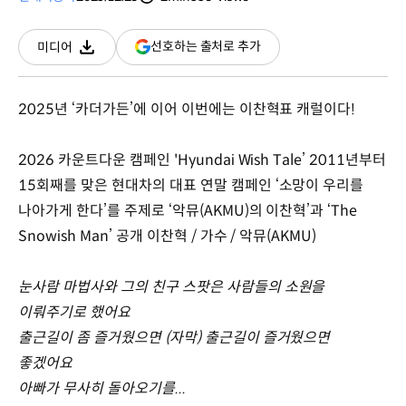
분량
조회수
(새
선호하는 출처로 추가
미디어
다운로드
창
열림)
2025년 ‘카더가든’에 이어 이번에는 이찬혁표 캐럴이다!
2026 카운트다운 캠페인 'Hyundai Wish Tale’ 2011년부터
15회째를 맞은 현대차의 대표 연말 캠페인 ‘소망이 우리를
나아가게 한다’를 주제로 ‘악뮤(AKMU)의 이찬혁’과 ‘The
Snowish Man’ 공개 이찬혁 / 가수 / 악뮤(AKMU)
눈사람 마법사와 그의 친구 스팟은 사람들의 소원을
이뤄주기로 했어요
출근길이 좀 즐거웠으면 (자막) 출근길이 즐거웠으면
좋겠어요
아빠가 무사히 돌아오기를...