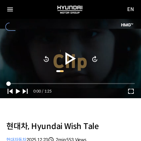
EN
HYUNDAI
영문
MOTOR
전체
사이트
메뉴
GROUP
이동
Current
0:00
/
Duration
1:25
Time
현대차, Hyundai Wish Tale
현대자동차
2025.12.23
2min
553
Views