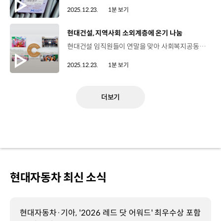
2025.12.23.
1분 보기
[동영상]
현대건설, 지역사회 소외계층에 온기 나눔
현대건설 임직원들이 연말을 맞아 사회복지공동모금회에 사랑나눔기금 약 2억 2,400만 원을 전달했습니다. 사랑나눔기금은 임직원들이 매월 급여의 일부를 자발적으로 기부하는 프로그램인데요, 지난 2010년부터 지금까지 16년째 이어오며 누적 약 45억 6,000만 원을 모아 지역사회 소외계층 지원 사업에 활용했습니다. 이 밖에도 현대건설 임직원들은 올 한 해 동안 지역사회 상생, 재능기부, 환경보호 등의 CSR활동을 실천하기도 했는데요. 이 같은 우수 프로그램 운영으로 보건복지부 장관상을 수상하며 나눔문화 확산 공로를 인정받기도 했습니다. 현대건설은 앞으로도 더 많은 이웃에게 실질적인 도움을 전하고 기업의 사회적 책임을 다하기 위해 노력할 계획입니다.
2025.12.23.
1분 보기
더보기
현대자동차 최신 소식
현대자동차·기아, '2026 레드 닷 어워드' 최우수상 포함