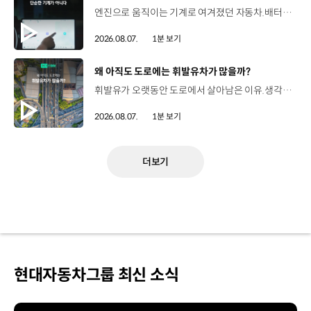
엔진으로 움직이는 기계로 여겨졌던 자동차.배터리와 소프트웨어를 통해 어떻게 바뀌고 있을까요? 현대진행형 팟캐스트 EP.21에서 확인하세요.📻 #현대자동차그룹 #현대진행형 #모빌리티팟캐스트 #SDV #전기차 #연료 #미래모빌리티 #모빌리티
2026.08.07.
1분 보기
[동영상]
왜 아직도 도로에는 휘발유차가 많을까?
휘발유가 오랫동안 도로에서 살아남은 이유.생각보다 강력한 장점이 있었습니다. 현대진행형 팟캐스트 EP.21에서 확인하세요.📻 #현대자동차그룹 #현대진행형 #모빌리티팟캐스트 #휘발유 #내연기관 #연료 #미래모빌리티 #모빌리티
2026.08.07.
1분 보기
더보기
현대자동차그룹 최신 소식