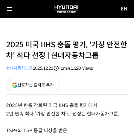
EN
HYUNDAI
영문
MOTOR
전체
사이트
메뉴
GROUP
이동
2025 미국 IIHS 충돌 평가, '가장 안전한
차' 최다 선정 | 현대자동차그룹
현대자동차그룹
2025.12.23
1min
1,320
Views
분량
조회수
(새
선호하는 출처로 추가
창
열림)
2025년 한층 강화된 미국 IIHS 충돌 평가에서
2년 연속 최다 ‘가장 안전한 차’로 선정된 현대자동차그룹.
TSP+와 TSP 등급 이상을 받은