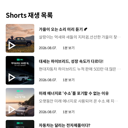
Shorts 재생 목록
[동영상]
가을이 오는 소리 미리 듣기 🍂
살랑이는 억새와 새들의 지저귐,선선한 가을이 찾아오는 소리. 더 기아 타스만과 함께 계절을 만나보세요. 🎧 *본 영상은 AI를 활용해 제작했습니다. #기아 #더기아타스만 #타스만 #가을 #입추 #Tasman #ASMR
2026.08.07.
1분 보기
[동영상]
대세는 하이브리드, 성장 속도가 다르다!
현대자동차 하이브리드 누적 판매 500만 대.많은 운전자들이 선택한 이유는 무엇일까요? 현대진행형 팟캐스트 EP.21에서 확인하세요.📻 #현대자동차그룹 #현대진행형 #모빌리티팟캐스트 #하이브리드 #연료 #미래모빌리티 #모빌리티
2026.08.07.
1분 보기
[동영상]
미래 에너지로 ‘수소’를 포기할 수 없는 이유
오랫동안 미래 에너지로 사용되어 온 수소.왜 지금까지도 중요한 선택지로 꼽힐까요? 현대진행형 팟캐스트 EP.21에서 확인하세요.📻 #현대자동차그룹 #현대진행형 #모빌리티팟캐스트 #수소전기차 #수소에너지 #연료 #미래모빌리티 #모빌리티
2026.08.07.
1분 보기
[동영상]
자동차는 달리는 전자제품이다?