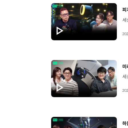
[
202
[
미
202
[
하