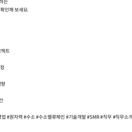
행하는
 확인해 보세요.
프로젝트
과정
성향
순간
업 #원자력 #수소 #수소밸류체인 #기술개발 #SMR #직무 #직무소