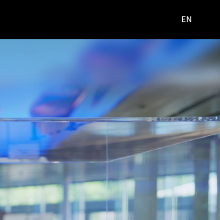
EN
영문
사이트로
이동