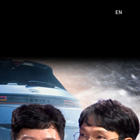
EN
영문
사이트로
이동