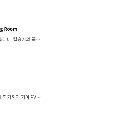
g Room
기아 PV5 WAV는 교통약자의 일상을 기준으로이동 과정을 다시 설계했습니다. 탑승자의 목적에 맞게 확장되는 모빌리티, PV5 WAV 개발 스토리를 영상으로 확인해 보세요. #현대자동차그룹 #TheMovingRoom #기아 #PV5 #PV5WAV #PBV #목적기반모빌리티
“이 방이 통째로 움직였으면 좋겠다”그림 속에서만 그리던 여행이 현실이 되기까지 기아 PV5 WAV는 필요한 의료 장비를 싣고가족과 한 공간에서 함께 떠날 수 있도록이동의 경험을 다시 설계했습니다. 같은 풍경을 보고, 같은 순간을 나누는 일현대자동차그룹은 모두를 위한 이동을 만들어갑니다. #현대자동차그룹 #TheMovingRoom #PV5 #기아 #목적기반모빌리티 #PV5WAV #PBV