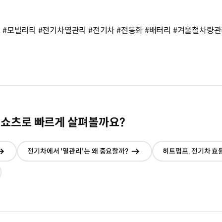
 #모빌리티 #전기차열관리 #전기차 #전동화 #배터리 #겨울철차량
 쇼츠로 빠르게 살펴볼까요?
전기차에서 '열관리'는 왜 중요할까?
히트펌프‚ 전기차 효
현재창에서
현재창에서
이동
이동
재창에서
동