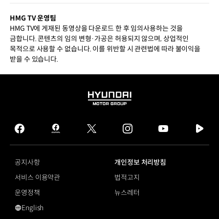
HMG TV 운영팀
HMG TV에 게재된 동영상을 다운로드 한 후 임의사용하는 것을
금합니다. 콘텐츠의 임의 변형·가공은 허용되지 않으며, 상업적인
목적으로 사용할 수 없습니다. 이를 위반할 시 관련법에 따라 불이익을
받을 수 있습니다.
HYUNDAI
MOTOR
GROUP
facebook
hmg
twitter
instagram
youtube
naver
journal
tv
facebook
공지사항
개인정보 처리방침
서비스 이용약관
법적고지
운영정책
뉴스레터
English
영문 사이트로 이동