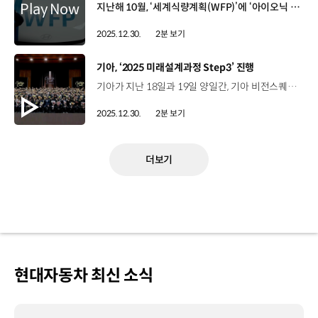
지난해 10월, ‘세계식량계획(WFP)’에 ‘아이오닉 5’ 8대 충전 인프라를 기증한 현대차구호 현장에 투입된 아이오닉 5의 활용성을 담은 다큐 파트너십 영상 공개WFP와 함께 세계 곳곳의 구호 현장을 누비는 아이오닉 5 성 김 사장 / 현대차·기아 전략기획담당현대차는 기후 변화에 대한 책임을 다하며 사람과 물자의 이동 방식을 새롭게 바꿔갈 기술을 개발하고 있습니다. 현대차는 WFP와 함께 현장의 목소리에 귀 기울이고 배우며 탄소 배출을 줄이는 동시에 구호 인력이 더 빠르고 안전하게 사람들에게 닿을 수 있도록 지원하겠습니다.At Hyundai, we accept our responsibility to address climate change, to develop technology, the changes of people and goods move.Together with the VFP, we would listen and learn from field operations and focus on cutting emissions while helping responders reach people sooner and more safely. 필리핀 구호 현장 모습을 통해 현대차와 WFP 간 협력 과정을 공개2024년 대형 태풍 ‘크리스틴’ 이후, 현장에서 활동하는 WFP 구호 요원들 조명 엘리스 폴로스코 / 정책 담당관 / UN세계식량계획 필리핀사무소‘MOVE’는 긴급상황용 이동식 운영 차량입니다. 재난으로 끊어진 통신 연결을 복구해 정부가 긴급 대응을 수행하기 위한 정보를 주고받을 수 있도록 합니다.‘Move’ means mobile operations vehicle for emergencies. So by providing this, we are able to restore connectivity, which allows the government to relay and send information in order to carry out emergency response. V2L 기능 등을 활용해 도로와 전력, 통신이 끊어진 상황에서도 구호 활동을 가능하게 한 아이오닉 5‘투명 금속코팅 발열유리’ 등 구호활동에 최적화된 형태로 차량 개조 이강희 책임연구원 / 현대차·기아 현대차 MLV외장설계1팀현대차가 개발한 금속 코팅 기술로 유리 내부에 약 20겹의 얇은 금속을 코팅한 것입니다. 그 결과 유리의 투명도는 유지하면서도 태양 에너지의 최대 60%를 반사해 더운 환경에서도 차량의 실내 온도를 크게 낮출 수 있습니다. 단순한 기부를 넘어 실제 현장에 필요한 지원을 제공“지속 가능한 구호 활동을 위한 현대차의 진심”
2025.12.30.
2분 보기
[동영상]
기아, ‘2025 미래설계과정 Step3’ 진행
기아가 지난 18일과 19일 양일간, 기아 비전스퀘어에서 일반직 정년퇴직자를 대상으로 ‘2025 미래설계과정 Step3'를 진행했습니다. 이번 교육은 퇴직 후 제2의 인생을 응원하기 위한 ‘Curtain Call’ 콘셉트로, 정년퇴직 예정자와 그 가족 총 221명이 참석했는데요. 기아에서의 시간을 돌아보는 각종 프로그램과 함께한 가족들에게 감사를 전달하는 은퇴식이 마련됐습니다. 이재우 책임매니저 / 기아 경북안동지점(회사에서) 마지막으로 보내는 날인데 의미가 있는 것 같고, 동료들과 다시 한번 얼굴 보면서 얘기도 하고 고민거리도 나눌 수 있는 그런 시간인 것 같습니다. 또한, 퇴직선배 멘토링과 특강으로 새로운 삶에서의 비전 수립에 대한 인사이트도 제공했습니다. 이태호 책임매니저 / 기아 수출업무팀회사 들어와서 가장 마음 편하게 받은 (교육) 과정인 것 같고요. 이용한 책임매니저 / 기아 동부지역본부36년 재직 했는데 긴 기간의 마침표를 제대로 찍게끔 해주신 게 아닌가 생각을 합니다. 기아는 ‘고객 중심, 사람 중심’의 조직문화를 바탕으로 마지막까지 업무에 몰입하고 명예롭게 은퇴하는 문화를 만들어 나갈 예정입니다.
2025.12.30.
2분 보기
더보기
현대자동차 최신 소식