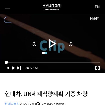
EN
HYUNDAI
영문
MOTOR
전체
사이트
메뉴
GROUP
이동
Current
0:00
/
Duration
1:51
Time
현대차, UN세계식량계획 기증 차량
현대자동차
2025.12.30
2min
457
Views