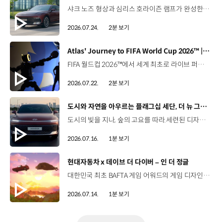
샤크 노즈 형상과 심리스 호라이즌 램프가 완성한 세련된 외관플레오스 커넥트와 Gleo AI가 만드는 스마트한 운전 경험까지. 새롭게 진화한 더 뉴 그랜저를 영상으로 만나보세요. #현대자동차 #더뉴그랜저 #플레오스커넥트 #그랜저 #플래그십세단 #TheNewGrandeur #PleosConnect
2026.07.24.
2분 보기
[동영상]
Atlas' Journey to FIFA World Cup 2026™ | 보스턴 다이나믹스
FIFA 월드컵 2026™에서 세계 최초로 라이브 퍼포먼스를 선보인 아틀라스.그 현장을 완성한 시니어 프로그램 매니저 세스 데이비스(Seth Davis)가 전하는 퍼포먼스의 비하인드 스토리를 만나보세요. 인터뷰 전문 보기 ▶ 자세히 보기 ▶ #현대자동차 #보스턴다이나믹스 #아틀라스 #로보틱스 #BostonDynamics #Atlas #Robotics #NextStartsNow
2026.07.22.
2분 보기
[동영상]
도시와 자연을 아우르는 플래그십 세단, 더 뉴 그랜저
도시의 빛을 지나, 숲의 고요를 따라.세련된 디자인과 정제된 주행 감각으로모든 순간을 편안하게 완성하는 더 뉴 그랜저를 만나보세요. *본 영상은 AI를 활용해 제작했습니다. #현대자동차 #더뉴그랜저 #플래그십세단 #그랜저 #플레오스커넥트
2026.07.16.
1분 보기
[동영상]
현대자동차 x 데이브 더 다이버 – 인 더 정글
대한민국 최초 BAFTA 게임 어워드의 게임 디자인 부문 수상에 빛나는‘데이브 더 다이버’의 최신 DLC에 포니 픽업이 등장합니다.데이브 더 다이버 - 인 더 정글 속 포니 픽업의 활약을 체험해 보세요. Steam, Nintendo Switch 2 Nintendo Switch, PS5 PS4, Xbox Series X|S, Epic Games Store에서 만나 볼 수 있습니다. #현대자동차 #데이브더다이버 #인더정글 #민트로켓 #게임콜라보 #포니픽업 #포니 유튜브 쇼츠 보기 >
2026.07.14.
1분 보기