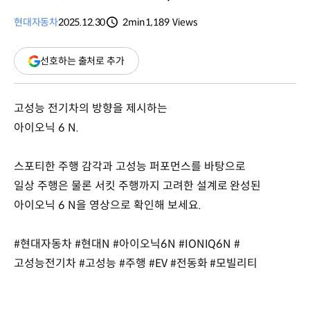
현대자동차
2025.12.30
2min
1,189
Views
분량
조회수
(새
선호하는 출처로 추가
창
열림)
고성능 전기차의 방향을 제시하는
아이오닉 6 N.
스포티한 주행 감각과 고성능 퍼포먼스를 바탕으로
일상 주행은 물론 서킷 주행까지 고려한 설계로 완성된
아이오닉 6 N을 영상으로 확인해 보세요.
#현대자동차 #현대N #아이오닉6N #IONIQ6N #
고성능전기차 #고성능 #주행 #EV #전동화 #모빌리티