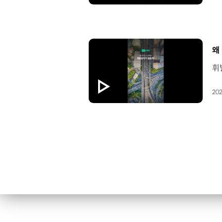
[
왜
202