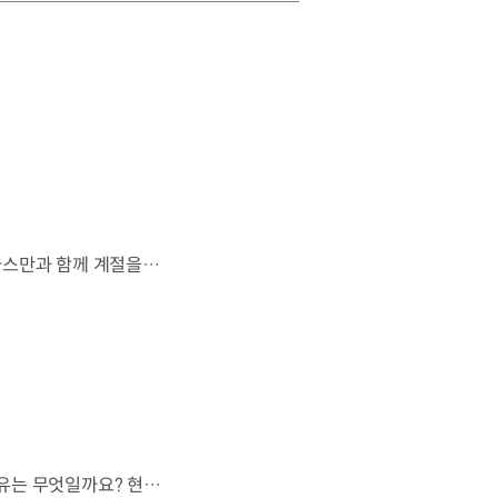
살랑이는 억새와 새들의 지저귐,선선한 가을이 찾아오는 소리. 더 기아 타스만과 함께 계절을 만나보세요. 🎧 *본 영상은 AI를 활용해 제작했습니다. #기아 #더기아타스만 #타스만 #가을 #입추 #Tasman #ASMR
현대자동차 하이브리드 누적 판매 500만 대.많은 운전자들이 선택한 이유는 무엇일까요? 현대진행형 팟캐스트 EP.21에서 확인하세요.📻 #현대자동차그룹 #현대진행형 #모빌리티팟캐스트 #하이브리드 #연료 #미래모빌리티 #모빌리티