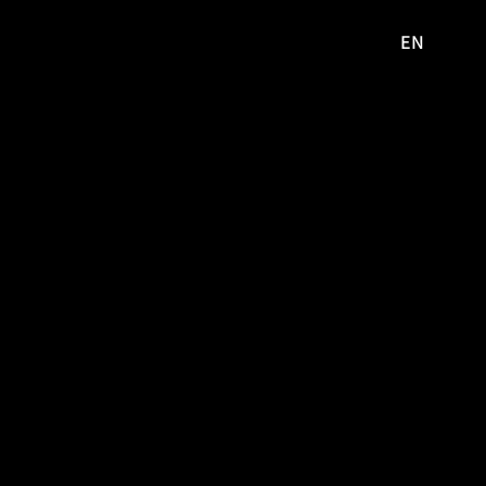
EN
영문
사이트로
이동