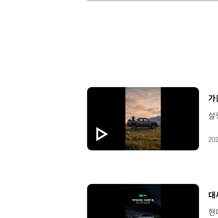
[
가
202
[
대