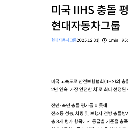
미국 IIHS 충돌 
현대자동차그룹
현대자동차그룹
2025.12.31
1min
95
분량
조
미국 고속도로 안전보험협회(IIHS)의 
2년 연속 ‘가장 안전한 차’로 최다 선정
전면·측면 충돌 평가를 비롯해
전조등 성능, 차량 및 보행자 전방 충돌방
총 8개 평가 항목에서 등급별 기준을 충