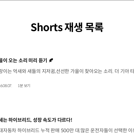
Shorts 재생 목록
동영상]
을이 오는 소리 미리 듣기 🍂
6.08.07.
1분 보기
동영상]
세는 하이브리드, 성장 속도가 다르다!