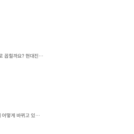
오랫동안 미래 에너지로 사용되어 온 수소.왜 지금까지도 중요한 선택지로 꼽힐까요? 현대진행형 팟캐스트 EP.21에서 확인하세요.📻 #현대자동차그룹 #현대진행형 #모빌리티팟캐스트 #수소전기차 #수소에너지 #연료 #미래모빌리티 #모빌리티
엔진으로 움직이는 기계로 여겨졌던 자동차.배터리와 소프트웨어를 통해 어떻게 바뀌고 있을까요? 현대진행형 팟캐스트 EP.21에서 확인하세요.📻 #현대자동차그룹 #현대진행형 #모빌리티팟캐스트 #SDV #전기차 #연료 #미래모빌리티 #모빌리티