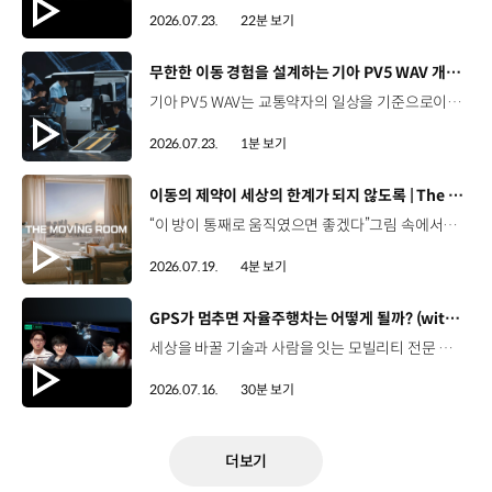
2026.07.23.
22분 보기
[동영상]
무한한 이동 경험을 설계하는 기아 PV5 WAV 개발 스토리 | The Moving Room
기아 PV5 WAV는 교통약자의 일상을 기준으로이동 과정을 다시 설계했습니다. 탑승자의 목적에 맞게 확장되는 모빌리티, PV5 WAV 개발 스토리를 영상으로 확인해 보세요. #현대자동차그룹 #TheMovingRoom #기아 #PV5 #PV5WAV #PBV #목적기반모빌리티
2026.07.23.
1분 보기
[동영상]
이동의 제약이 세상의 한계가 되지 않도록 | The Moving Room
“이 방이 통째로 움직였으면 좋겠다”그림 속에서만 그리던 여행이 현실이 되기까지 기아 PV5 WAV는 필요한 의료 장비를 싣고가족과 한 공간에서 함께 떠날 수 있도록이동의 경험을 다시 설계했습니다. 같은 풍경을 보고, 같은 순간을 나누는 일현대자동차그룹은 모두를 위한 이동을 만들어갑니다. #현대자동차그룹 #TheMovingRoom #PV5 #기아 #목적기반모빌리티 #PV5WAV #PBV
2026.07.19.
4분 보기
[동영상]
GPS가 멈추면 자율주행차는 어떻게 될까? (with 우주먼지, 항성) | 현대진행형 팟캐스트 EP. 19
세상을 바꿀 기술과 사람을 잇는 모빌리티 전문 팟캐스트, 현대진행형. 🔊 과학커뮤니케이터 이독실, 여도은 앵커,그리고 새로운 얼굴, 천문학자 우주먼지, 과학 커뮤니케이터 항성과 함께 돌아왔습니다. 열아홉 번째 에피소드에서는 우리에게 익숙한 GPS를 주제로내비게이션이 내 위치를 파악하는 기본 원리부터터널과 도심에서 GPS 정보에 오차가 발생하는 이유,그리고 자율주행 기술과 어떤 방식으로 연결되는지 살펴봅니다. 하늘의 별을 보고 길을 찾던 시대에서오늘날 GPS가 모빌리티를 움직이게 되기까지의 이야기.현대진행형 19편에서 확인해 보세요. 현대진행형 팟빵 ▶현대진행형 애플 팟캐스트 ▶현대진행형 스포티파이 ▶ 00:00 하이라이트00:24 인트로 / 자기소개02:25 별을 보며 길을 찾던 시대03:55 GPS가 내 위치를 찾는 원리05:39 내비게이션은 왜 가끔 엉뚱한 길로 갈까?08:56 어느 날 GPS가 일제히 멈춘다면?09:39 GPS가 멈추면 자율주행차는 어떻게 될까11:21 더 안전하게 길을 읽는 센서퓨전 기술12:30 자율주행 시대, 도로도 함께 진화해야 한다15:51 길을 잘 찾는 자율주행, '촉'이 생길 수 있을까?19:10 GPS가 어려워하는 '높이'를 예측하려면20:42 자율주행 시대의 고정밀 지도, 솔맵23:38 내비게이션 길 찾기 알고리즘과 새로운 기능들26:11 별자리를 찾아주는 선루프? 천문학자가 미래 자동차에 바라는 것28:30 이동 경험을 확장하는 미래 모빌리티의 역할 *본 영상에 포함된 참여자의 의견은 현대자동차그룹의 공식 입장과 다를 수 있습니다. #현대자동차그룹 #현대진행형 #모빌리티팟캐스트 #GPS #인공위성 #자율주행 #센서퓨전 #모빌리티 #팟캐스트
2026.07.16.
30분 보기
더보기