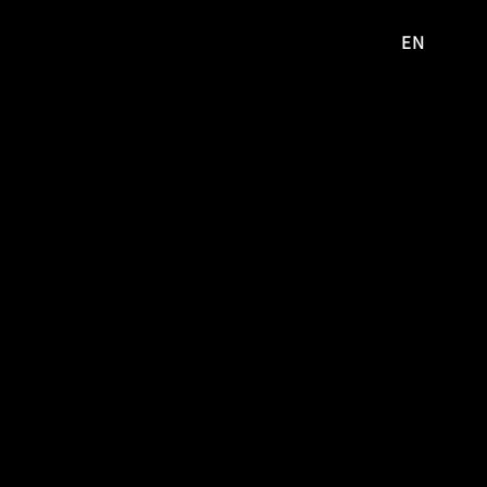
EN
영문
사이트로
이동