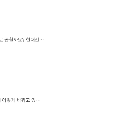
오랫동안 미래 에너지로 사용되어 온 수소.왜 지금까지도 중요한 선택지로 꼽힐까요? 현대진행형 팟캐스트 EP.21에서 확인하세요.📻 #현대자동차그룹 #현대진행형 #모빌리티팟캐스트 #수소전기차 #수소에너지 #연료 #미래모빌리티 #모빌리티
엔진으로 움직이는 기계로 여겨졌던 자동차.배터리와 소프트웨어를 통해 어떻게 바뀌고 있을까요? 현대진행형 팟캐스트 EP.21에서 확인하세요.📻 #현대자동차그룹 #현대진행형 #모빌리티팟캐스트 #SDV #전기차 #연료 #미래모빌리티 #모빌리티