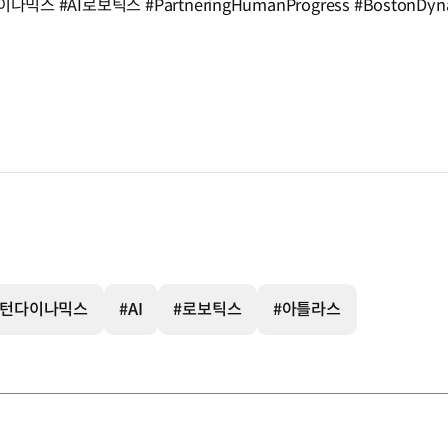
 #AI로보틱스 #PartneringHumanProgress #BostonDynami
스턴다이나믹스
#AI
#로보틱스
#아틀라스