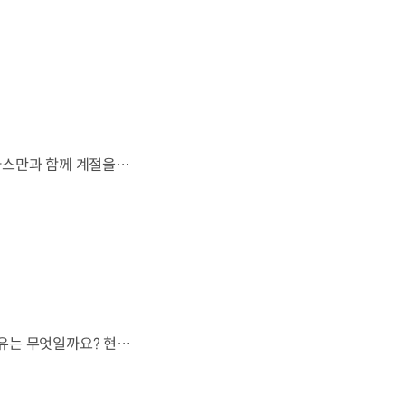
살랑이는 억새와 새들의 지저귐,선선한 가을이 찾아오는 소리. 더 기아 타스만과 함께 계절을 만나보세요. 🎧 *본 영상은 AI를 활용해 제작했습니다. #기아 #더기아타스만 #타스만 #가을 #입추 #Tasman #ASMR
현대자동차 하이브리드 누적 판매 500만 대.많은 운전자들이 선택한 이유는 무엇일까요? 현대진행형 팟캐스트 EP.21에서 확인하세요.📻 #현대자동차그룹 #현대진행형 #모빌리티팟캐스트 #하이브리드 #연료 #미래모빌리티 #모빌리티