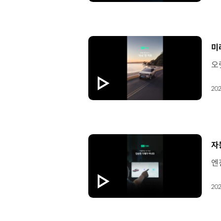
[
미
202
[
자
202