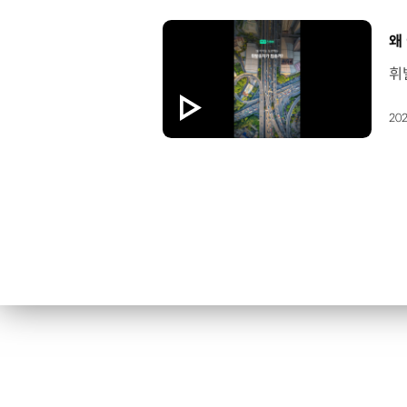
[
왜
202