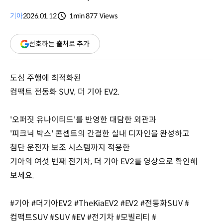
기아
2026.01.12
1min
877
Views
분량
조회수
(새
선호하는 출처로 추가
창
열림)
도심 주행에 최적화된
컴팩트 전동화 SUV, 더 기아 EV2.
'오퍼짓 유나이티드'를 반영한 대담한 외관과
'피크닉 박스' 콘셉트의 간결한 실내 디자인을 완성하고
첨단 운전자 보조 시스템까지 적용한
기아의 여섯 번째 전기차, 더 기아 EV2를 영상으로 확인해
보세요.
#기아 #더기아EV2 #TheKiaEV2 #EV2 #전동화SUV #
컴팩트SUV #SUV #EV #전기차 #모빌리티 #