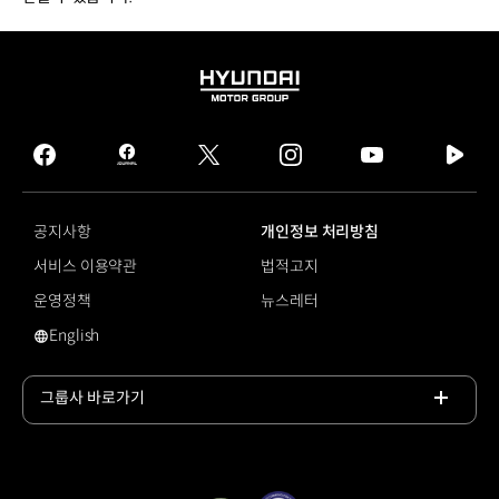
HYUNDAI
MOTOR
GROUP
facebook
hmg
twitter
instagram
youtube
naver
journal
tv
facebook
공지사항
개인정보 처리방침
서비스 이용약관
법적고지
운영정책
뉴스레터
English
영문 사이트로 이동
그룹사 바로가기
목록
열기