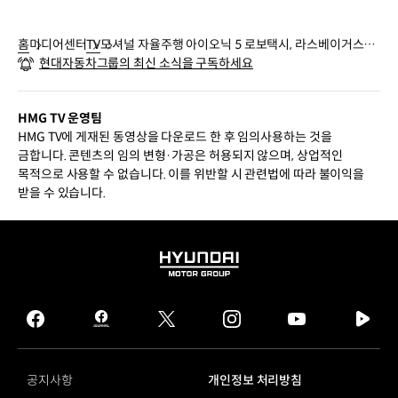
홈
미디어센터
TV
모셔널 자율주행 아이오닉 5 로보택시, 라스베이거스를
현대자동차그룹의 최신 소식을 구독하세요
달리다 | #Shorts
HMG TV 운영팀
HMG TV에 게재된 동영상을 다운로드 한 후 임의사용하는 것을
금합니다. 콘텐츠의 임의 변형·가공은 허용되지 않으며, 상업적인
목적으로 사용할 수 없습니다. 이를 위반할 시 관련법에 따라 불이익을
받을 수 있습니다.
HYUNDAI
MOTOR
GROUP
facebook
hmg
twitter
instagram
youtube
naver
journal
tv
facebook
공지사항
개인정보 처리방침