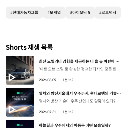
#현대자동차그룹
#모셔널
#아이오닉 5
#로보택시
Shorts 재생 목록
[동영상]
최신 모빌리티 경험을 제공하는 디 올 뉴 아반떼 계약 개시
'아트 오브 스틸'로 완성한 정교한 디자인,모든 트림에 적용된 플레오스 커넥트와 최신 안전·편의 사양까지. 차급 이상의 가치를 담은디 올 뉴 아반떼가 계약을 시작했습니다. #현대자동차 #디올뉴아반떼 #아반떼 #플레오스커넥트 #GleoAI #준중형세단 #세단
2026.08.05.
1분 보기
[동영상]
열차와 방산기술에서 우주까지, 현대로템의 기술 확장
열차와 방산 기술이 우주 산업과도 맞닿아 있다?항공 우주 분야에도 발을 담고 있는 현대로템 현대진행형 팟캐스트 EP.20에서 확인하세요.📻 #현대자동차그룹 #현대진행형 #모빌리티팟캐스트 #현대로템 #하늘길 #스카이모빌리티 #우주 #우주항공 #자율주행 #모빌리티
2026.07.31.
1분 보기
[동영상]
하늘길과 우주에서의 이동은 어떤 모습일까?