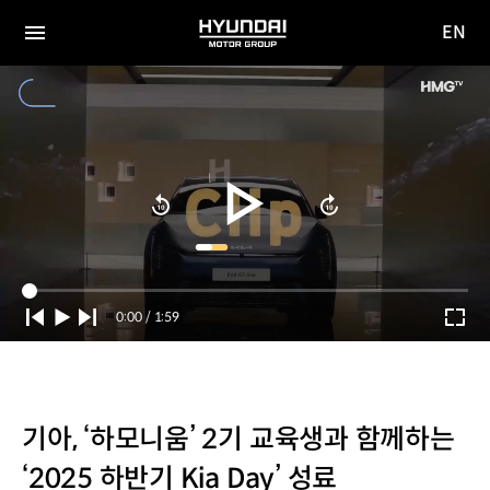
EN
HYUNDAI
영문
MOTOR
전체
사이트
메뉴
GROUP
이동
Current
0:00
/
Duration
1:59
Time
기아, ‘하모니움’ 2기 교육생과 함께하는
‘2025 하반기 Kia Day’ 성료