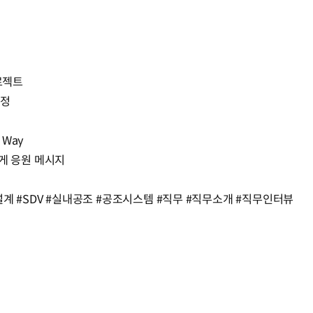
로젝트
과정
 Way
에게 응원 메시지
계 #SDV #실내공조 #공조시스템 #직무 #직무소개 #직무인터뷰