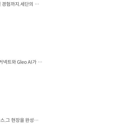
시선을 사로잡는 미래지향적 디자인과 플레오스 커넥트로 완성한 디지털 경험까지.세단의 새로운 기준을 제시하는 디 올 뉴 아반떼를 만나보세요. *본 영상은 AI를 활용해 제작했습니다. #현대자동차 #디올뉴아반떼 #아반떼 #플레오스커넥트 #글레오AI 유튜브 쇼츠 보기
샤크 노즈 형상과 심리스 호라이즌 램프가 완성한 세련된 외관플레오스 커넥트와 Gleo AI가 만드는 스마트한 운전 경험까지. 새롭게 진화한 더 뉴 그랜저를 영상으로 만나보세요. #현대자동차 #더뉴그랜저 #플레오스커넥트 #그랜저 #플래그십세단 #TheNewGrandeur #PleosConnect
FIFA 월드컵 2026™에서 세계 최초로 라이브 퍼포먼스를 선보인 아틀라스.그 현장을 완성한 시니어 프로그램 매니저 세스 데이비스(Seth Davis)가 전하는 퍼포먼스의 비하인드 스토리를 만나보세요. 인터뷰 전문 보기 ▶ 자세히 보기 ▶ #현대자동차 #보스턴다이나믹스 #아틀라스 #로보틱스 #BostonDynamics #Atlas #Robotics #NextStartsNow