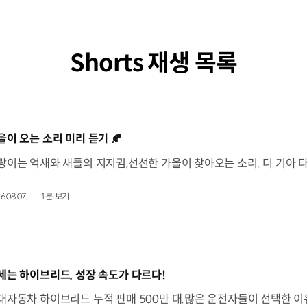
Shorts 재생 목록
동영상]
을이 오는 소리 미리 듣기 🍂
6.08.07.
1분 보기
동영상]
세는 하이브리드, 성장 속도가 다르다!