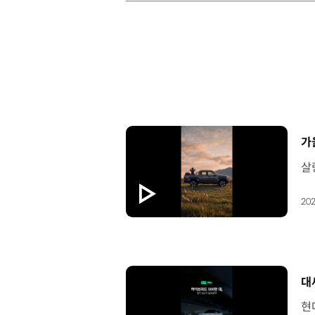
[
가
202
[
대