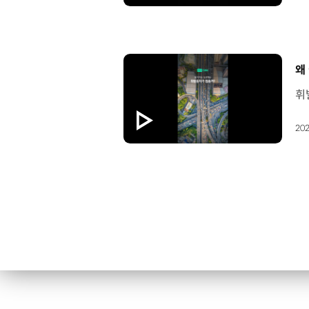
[
왜
202