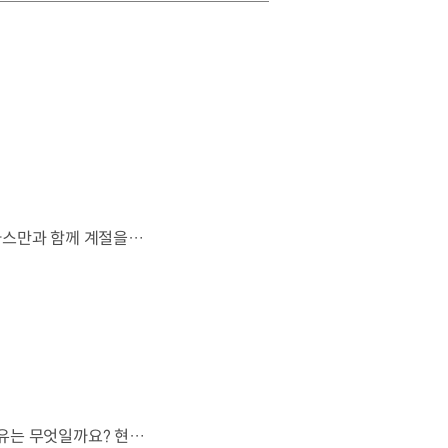
살랑이는 억새와 새들의 지저귐,선선한 가을이 찾아오는 소리. 더 기아 타스만과 함께 계절을 만나보세요. 🎧 *본 영상은 AI를 활용해 제작했습니다. #기아 #더기아타스만 #타스만 #가을 #입추 #Tasman #ASMR
현대자동차 하이브리드 누적 판매 500만 대.많은 운전자들이 선택한 이유는 무엇일까요? 현대진행형 팟캐스트 EP.21에서 확인하세요.📻 #현대자동차그룹 #현대진행형 #모빌리티팟캐스트 #하이브리드 #연료 #미래모빌리티 #모빌리티