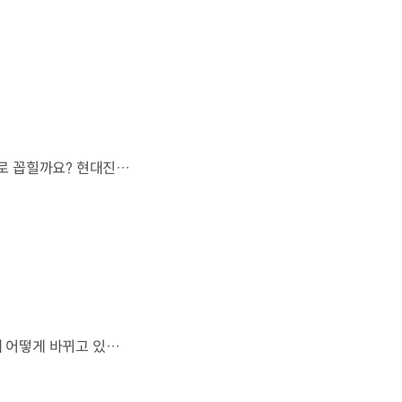
오랫동안 미래 에너지로 사용되어 온 수소.왜 지금까지도 중요한 선택지로 꼽힐까요? 현대진행형 팟캐스트 EP.21에서 확인하세요.📻 #현대자동차그룹 #현대진행형 #모빌리티팟캐스트 #수소전기차 #수소에너지 #연료 #미래모빌리티 #모빌리티
엔진으로 움직이는 기계로 여겨졌던 자동차.배터리와 소프트웨어를 통해 어떻게 바뀌고 있을까요? 현대진행형 팟캐스트 EP.21에서 확인하세요.📻 #현대자동차그룹 #현대진행형 #모빌리티팟캐스트 #SDV #전기차 #연료 #미래모빌리티 #모빌리티