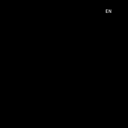
EN
영문
사이트로
이동