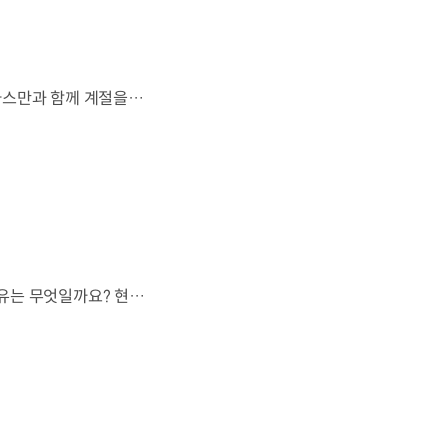
살랑이는 억새와 새들의 지저귐,선선한 가을이 찾아오는 소리. 더 기아 타스만과 함께 계절을 만나보세요. 🎧 *본 영상은 AI를 활용해 제작했습니다. #기아 #더기아타스만 #타스만 #가을 #입추 #Tasman #ASMR
현대자동차 하이브리드 누적 판매 500만 대.많은 운전자들이 선택한 이유는 무엇일까요? 현대진행형 팟캐스트 EP.21에서 확인하세요.📻 #현대자동차그룹 #현대진행형 #모빌리티팟캐스트 #하이브리드 #연료 #미래모빌리티 #모빌리티