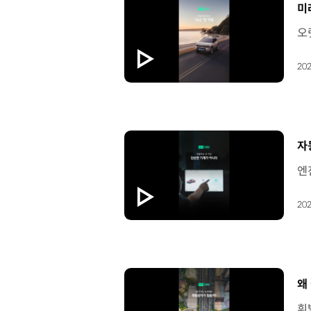
[
미
202
[
자
202
[
왜