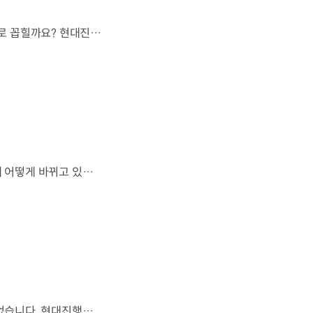
오랫동안 미래 에너지로 사용되어 온 수소.왜 지금까지도 중요한 선택지로 꼽힐까요? 현대진행형 팟캐스트 EP.21에서 확인하세요.📻 #현대자동차그룹 #현대진행형 #모빌리티팟캐스트 #수소전기차 #수소에너지 #연료 #미래모빌리티 #모빌리티
엔진으로 움직이는 기계로 여겨졌던 자동차.배터리와 소프트웨어를 통해 어떻게 바뀌고 있을까요? 현대진행형 팟캐스트 EP.21에서 확인하세요.📻 #현대자동차그룹 #현대진행형 #모빌리티팟캐스트 #SDV #전기차 #연료 #미래모빌리티 #모빌리티
휘발유가 오랫동안 도로에서 살아남은 이유.생각보다 강력한 장점이 있었습니다. 현대진행형 팟캐스트 EP.21에서 확인하세요.📻 #현대자동차그룹 #현대진행형 #모빌리티팟캐스트 #휘발유 #내연기관 #연료 #미래모빌리티 #모빌리티