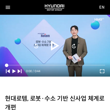
EN
HYUNDAI
영문
MOTOR
전체
사이트
메뉴
GROUP
이동
Current
0:00
/
Duration
0:44
Time
현대로템, 로봇·수소 기반 신사업 체계로
개편