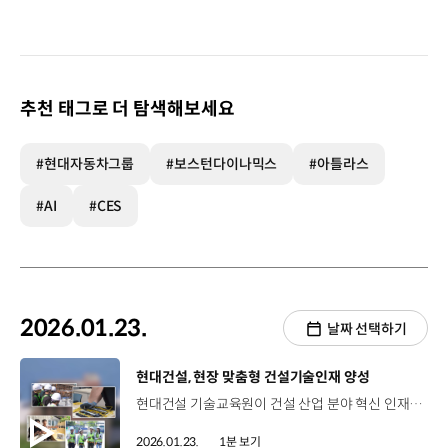
추천 태그로 더 탐색해보세요
#현대자동차그룹
#보스턴다이나믹스
#아틀라스
#AI
#CES
2026.01.23.
날짜 선택하기
[동영상]
현대건설, 현장 맞춤형 건설기술인재 양성
현대건설 기술교육원이 건설 산업 분야 혁신 인재 육성을 위해 2026년 상반기 ‘취업완성 아카데미’를 운영합니다. 1977년 개원한 현대건설 기술교육원은 국내 건설사 중 유일한 전문인력 양성기관으로 고용노동부로부터 ‘5년 인증 우수훈련기관’으로 선정되는 등 전문성을 인정받아 왔는데요. 이번 상반기에는 플랜트전기·계장실무, 건설공정공사관리, 안전보건관리 등 현장 트렌드와 산업 수요를 반영한 10개 직무를 대상으로 교육생을 모집해 교육을 진행합니다. 현대건설은 건설 현장의 디지털 전환 가속화 흐름에 맞춰 BIM·스마트시티 등 미래형 커리큘럼을 강화하고 있는데요. 앞으로도, 축적된 기술 노하우를 바탕으로 디지털·융합형 건설 인재를 체계적으로 양성할 예정입니다.
2026.01.23.
1분 보기