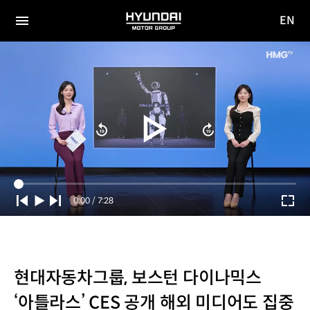
EN
HYUNDAI
영문
MOTOR
전체
사이트
메뉴
GROUP
이동
Current
0:00
/
Duration
7:28
Time
현대자동차그룹, 보스턴 다이나믹스
‘아틀라스’ CES 공개 해외 미디어도 집중