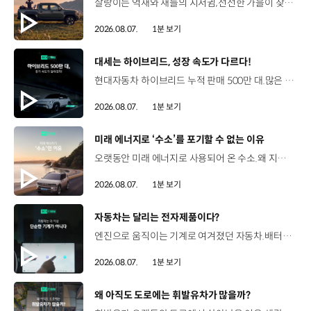
살랑이는 억새와 새들의 지저귐,선선한 가을이 찾아오는 소리. 더 기아 타스만과 함께 계절을 만나보세요. 🎧 *본 영상은 AI를 활용해 제작했습니다. #기아 #더기아타스만 #타스만 #가을 #입추 #Tasman #ASMR
2026.08.07.
1분 보기
[동영상]
대세는 하이브리드, 성장 속도가 다르다!
현대자동차 하이브리드 누적 판매 500만 대.많은 운전자들이 선택한 이유는 무엇일까요? 현대진행형 팟캐스트 EP.21에서 확인하세요.📻 #현대자동차그룹 #현대진행형 #모빌리티팟캐스트 #하이브리드 #연료 #미래모빌리티 #모빌리티
2026.08.07.
1분 보기
[동영상]
미래 에너지로 ‘수소’를 포기할 수 없는 이유
오랫동안 미래 에너지로 사용되어 온 수소.왜 지금까지도 중요한 선택지로 꼽힐까요? 현대진행형 팟캐스트 EP.21에서 확인하세요.📻 #현대자동차그룹 #현대진행형 #모빌리티팟캐스트 #수소전기차 #수소에너지 #연료 #미래모빌리티 #모빌리티
2026.08.07.
1분 보기
[동영상]
자동차는 달리는 전자제품이다?
엔진으로 움직이는 기계로 여겨졌던 자동차.배터리와 소프트웨어를 통해 어떻게 바뀌고 있을까요? 현대진행형 팟캐스트 EP.21에서 확인하세요.📻 #현대자동차그룹 #현대진행형 #모빌리티팟캐스트 #SDV #전기차 #연료 #미래모빌리티 #모빌리티
2026.08.07.
1분 보기
[동영상]
왜 아직도 도로에는 휘발유차가 많을까?