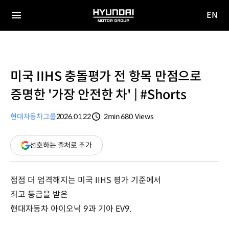
EN
HYUNDAI
영문
MOTOR
전체
사이트
메뉴
GROUP
이동
미국 IIHS 충돌평가 전 항목 만점으로
증명한 '가장 안전한 차' | #Shorts
현대자동차그룹
2026.01.22
2min
680
Views
분량
조회수
(새
선호하는 출처로 추가
창
열림)
점점 더 엄격해지는 미국 IIHS 평가 기준에서
최고 등급을 받은
현대자동차 아이오닉 9과 기아 EV9.