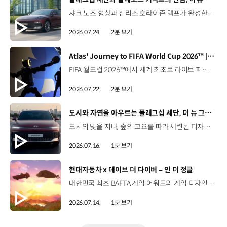
샤크 노즈 형상과 심리스 호라이즌 램프가 완성한 세련된 외관플레오스 커넥트와 Gleo AI가 만드는 스마트한 운전 경험까지. 새롭게 진화한 더 뉴 그랜저를 영상으로 만나보세요. #현대자동차 #더뉴그랜저 #플레오스커넥트 #그랜저 #플래그십세단 #TheNewGrandeur #PleosConnect
2026.07.24.
2분 보기
[동영상]
Atlas' Journey to FIFA World Cup 2026™ | 보스턴 다이나믹스
FIFA 월드컵 2026™에서 세계 최초로 라이브 퍼포먼스를 선보인 아틀라스.그 현장을 완성한 시니어 프로그램 매니저 세스 데이비스(Seth Davis)가 전하는 퍼포먼스의 비하인드 스토리를 만나보세요. 인터뷰 전문 보기 ▶ 자세히 보기 ▶ #현대자동차 #보스턴다이나믹스 #아틀라스 #로보틱스 #BostonDynamics #Atlas #Robotics #NextStartsNow
2026.07.22.
2분 보기
[동영상]
도시와 자연을 아우르는 플래그십 세단, 더 뉴 그랜저
도시의 빛을 지나, 숲의 고요를 따라.세련된 디자인과 정제된 주행 감각으로모든 순간을 편안하게 완성하는 더 뉴 그랜저를 만나보세요. *본 영상은 AI를 활용해 제작했습니다. #현대자동차 #더뉴그랜저 #플래그십세단 #그랜저 #플레오스커넥트
2026.07.16.
1분 보기
[동영상]
현대자동차 x 데이브 더 다이버 – 인 더 정글
대한민국 최초 BAFTA 게임 어워드의 게임 디자인 부문 수상에 빛나는‘데이브 더 다이버’의 최신 DLC에 포니 픽업이 등장합니다.데이브 더 다이버 - 인 더 정글 속 포니 픽업의 활약을 체험해 보세요. Steam, Nintendo Switch 2 Nintendo Switch, PS5 PS4, Xbox Series X|S, Epic Games Store에서 만나 볼 수 있습니다. #현대자동차 #데이브더다이버 #인더정글 #민트로켓 #게임콜라보 #포니픽업 #포니 유튜브 쇼츠 보기 >
2026.07.14.
1분 보기