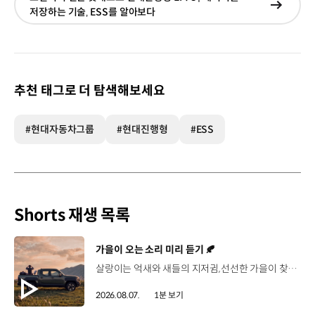
현재창
저장하는 기술‚ ESS를 알아보다
이동
추천 태그로 더 탐색해보세요
#현대자동차그룹
#현대진행형
#ESS
Shorts 재생 목록
[동영상]
가을이 오는 소리 미리 듣기 🍂
살랑이는 억새와 새들의 지저귐,선선한 가을이 찾아오는 소리. 더 기아 타스만과 함께 계절을 만나보세요. 🎧 *본 영상은 AI를 활용해 제작했습니다. #기아 #더기아타스만 #타스만 #가을 #입추 #Tasman #ASMR
2026.08.07.
1분 보기