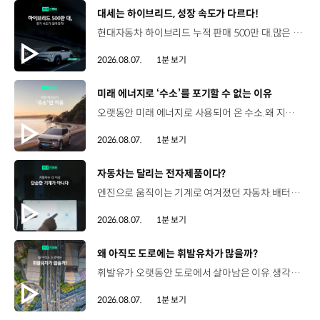
[동영상]
대세는 하이브리드, 성장 속도가 다르다!
현대자동차 하이브리드 누적 판매 500만 대.많은 운전자들이 선택한 이유는 무엇일까요? 현대진행형 팟캐스트 EP.21에서 확인하세요.📻 #현대자동차그룹 #현대진행형 #모빌리티팟캐스트 #하이브리드 #연료 #미래모빌리티 #모빌리티
2026.08.07.
1분 보기
[동영상]
미래 에너지로 ‘수소’를 포기할 수 없는 이유
오랫동안 미래 에너지로 사용되어 온 수소.왜 지금까지도 중요한 선택지로 꼽힐까요? 현대진행형 팟캐스트 EP.21에서 확인하세요.📻 #현대자동차그룹 #현대진행형 #모빌리티팟캐스트 #수소전기차 #수소에너지 #연료 #미래모빌리티 #모빌리티
2026.08.07.
1분 보기
[동영상]
자동차는 달리는 전자제품이다?
엔진으로 움직이는 기계로 여겨졌던 자동차.배터리와 소프트웨어를 통해 어떻게 바뀌고 있을까요? 현대진행형 팟캐스트 EP.21에서 확인하세요.📻 #현대자동차그룹 #현대진행형 #모빌리티팟캐스트 #SDV #전기차 #연료 #미래모빌리티 #모빌리티
2026.08.07.
1분 보기
[동영상]
왜 아직도 도로에는 휘발유차가 많을까?
휘발유가 오랫동안 도로에서 살아남은 이유.생각보다 강력한 장점이 있었습니다. 현대진행형 팟캐스트 EP.21에서 확인하세요.📻 #현대자동차그룹 #현대진행형 #모빌리티팟캐스트 #휘발유 #내연기관 #연료 #미래모빌리티 #모빌리티
2026.08.07.
1분 보기