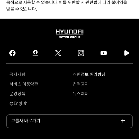
목적으로 사용할 수 없습니다. 이를 위반할 시 관련법에 따라 불이익을
받을 수 있습니다.
HYUNDAI
MOTOR
GROUP
facebook
hmg
twitter
instagram
youtube
naver
journal
tv
facebook
공지사항
개인정보 처리방침
서비스 이용약관
법적고지
운영정책
뉴스레터
English
영문 사이트로 이동
그룹사 바로가기
목록
열기