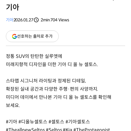
기아
기아
2026.01.27
2min
704
Views
분량
조회수
(새
선호하는 출처로 추가
창
열림)
정통 SUV의 탄탄한 실루엣에
미래지향적 디자인을 더한 기아 디 올 뉴 셀토스.
스타맵 시그니처 라이팅과 정제된 디테일,
확장된 실내 공간과 다양한 주행·편의 사양까지.
미디어 데이에서 만나본 기아 디 올 뉴 셀토스를 확인해
보세요.
#기아 #디올뉴셀토스 #셀토스 #기아셀토스
#TheallnewSeltos #Seltos #Kia #TheProtagonist