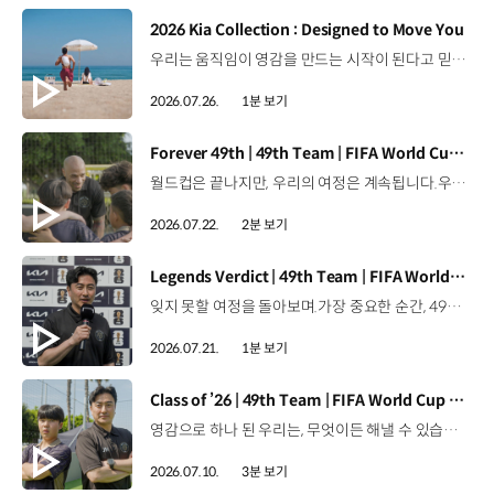
[동영상]
2026 Kia Collection : Designed to Move You
우리는 움직임이 영감을 만드는 시작이 된다고 믿습니다. 기아만의 Movement로 당신의 일상에 영감을 더해줄 2026 Kia Collection을 만나보세요. Designed to move you. Kia Collection 자세히 보기 ▶ #Kia #기아 #KiaCollection #기아컬렉션 #Designedtomoveyou #lifestyle
2026.07.26.
1분 보기
[동영상]
Forever 49th | 49th Team | FIFA World Cup 2026™
월드컵은 끝나지만, 우리의 여정은 계속됩니다.우리는 영원한 49번째 팀입니다. 자세히 보기 ▶ #Kia #InspirationConnectsUsAll #49thTeam #OMBC #FIFAWorldCup2026 유튜브 쇼츠 보기 >
2026.07.22.
2분 보기
[동영상]
Legends Verdict | 49th Team | FIFA World Cup 2026™
잊지 못할 여정을 돌아보며.가장 중요한 순간, 49번째 팀이 공을 건네며 완벽하게 임무를 해낸 그 순간을 함께 돌아봅니다. 자세히 보기 ▶ #Kia #InspirationConnectsUsAll #49thTeam #OMBC #FIFAWorldCup2026 유튜브 쇼츠 보기 >
2026.07.21.
1분 보기
[동영상]
Class of ’26 | 49th Team | FIFA World Cup 2026™
영감으로 하나 된 우리는, 무엇이든 해낼 수 있습니다.세계 곳곳에서 모인 2026년의 주인공들이 FIFA 월드컵™ 오피셜 매치볼 캐리어로 꿈의 무대에 섰습니다. 자세히 보기 ▶ #Kia #InspirationConnectsUsAll #49thTeam #OMBC #FIFAWorldCup2026 유튜브 쇼츠 보기 >
2026.07.10.
3분 보기