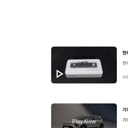
[
현
202
[
기