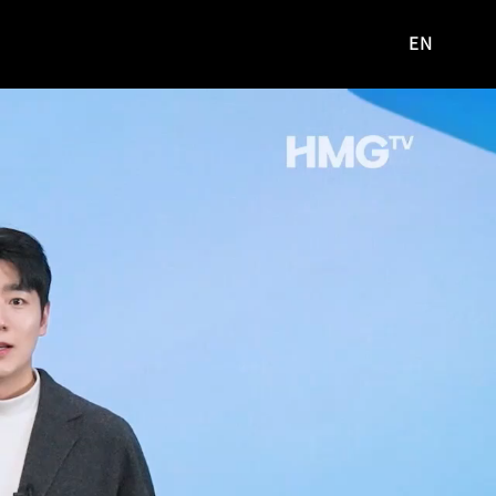
EN
영문
사이트로
이동