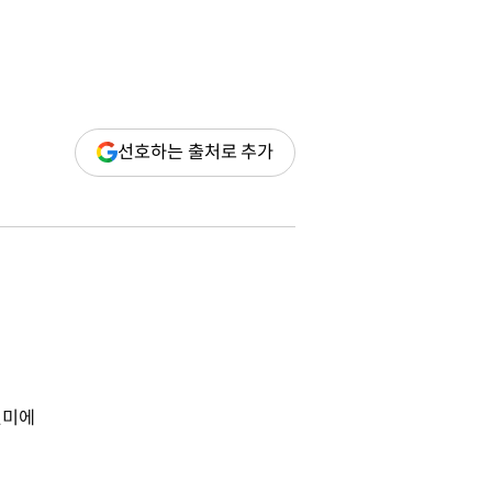
(새
선호하는 출처로 추가
창
열림)
련미에