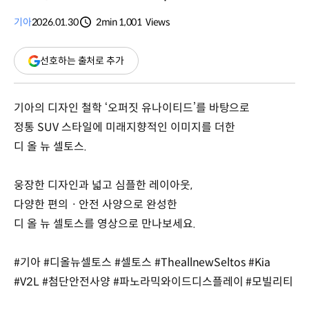
기아
2026.01.30
2min
1,001
Views
분량
조회수
(새
선호하는 출처로 추가
창
열림)
기아의 디자인 철학 ‘오퍼짓 유나이티드’를 바탕으로
정통 SUV 스타일에 미래지향적인 이미지를 더한
디 올 뉴 셀토스.
웅장한 디자인과 넓고 심플한 레이아웃,
다양한 편의ㆍ안전 사양으로 완성한
디 올 뉴 셀토스를 영상으로 만나보세요.
#기아 #디올뉴셀토스 #셀토스 #TheallnewSeltos #Kia
#V2L #첨단안전사양 #파노라믹와이드디스플레이 #모빌리티