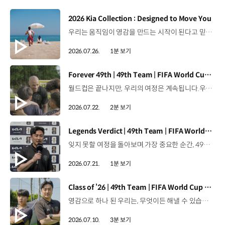
[동영상]
2026 Kia Collection : Designed to Move You
우리는 움직임이 영감을 만드는 시작이 된다고 믿습니다. 기아만의 Movement로 당신의 일상에 영감을 더해줄 2026 Kia Collection을 만나보세요. Designed to move you. Kia Collection 자세히 보기 ▶ #Kia #기아 #KiaCollection #기아컬렉션 #Designedtomoveyou #lifestyle
2026.07.26.
1분 보기
[동영상]
Forever 49th | 49th Team | FIFA World Cup 2026™
월드컵은 끝나지만, 우리의 여정은 계속됩니다.우리는 영원한 49번째 팀입니다. 자세히 보기 ▶ #Kia #InspirationConnectsUsAll #49thTeam #OMBC #FIFAWorldCup2026 유튜브 쇼츠 보기 >
2026.07.22.
2분 보기
[동영상]
Legends Verdict | 49th Team | FIFA World Cup 2026™
잊지 못할 여정을 돌아보며.가장 중요한 순간, 49번째 팀이 공을 건네며 완벽하게 임무를 해낸 그 순간을 함께 돌아봅니다. 자세히 보기 ▶ #Kia #InspirationConnectsUsAll #49thTeam #OMBC #FIFAWorldCup2026 유튜브 쇼츠 보기 >
2026.07.21.
1분 보기
[동영상]
Class of ’26 | 49th Team | FIFA World Cup 2026™
영감으로 하나 된 우리는, 무엇이든 해낼 수 있습니다.세계 곳곳에서 모인 2026년의 주인공들이 FIFA 월드컵™ 오피셜 매치볼 캐리어로 꿈의 무대에 섰습니다. 자세히 보기 ▶ #Kia #InspirationConnectsUsAll #49thTeam #OMBC #FIFAWorldCup2026 유튜브 쇼츠 보기 >
2026.07.10.
3분 보기