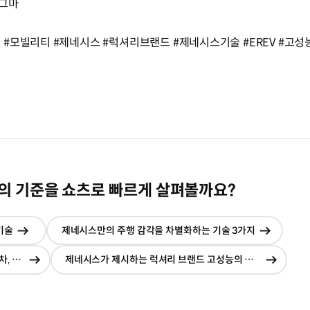
마그마
모빌리티 #제네시스 #럭셔리브랜드 #제네시스기술 #EREV #고성능 
의 기준을 쇼츠로 빠르게 살펴볼까요?
기술
제네시스만의 주행 감각을 차별화하는 기술 3가지
현재창에서
현재창
이동
이동
전동화 경험을 넓혀줄 주행거리 연장형 전기차‚ 제네시스 EREV
제네시스가 제시하는 럭셔리 브랜드 고성능의 방향‚ 마그마
현재창에서
현재
이동
이동