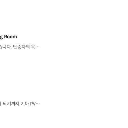
g Room
기아 PV5 WAV는 교통약자의 일상을 기준으로이동 과정을 다시 설계했습니다. 탑승자의 목적에 맞게 확장되는 모빌리티, PV5 WAV 개발 스토리를 영상으로 확인해 보세요. #현대자동차그룹 #TheMovingRoom #기아 #PV5 #PV5WAV #PBV #목적기반모빌리티
“이 방이 통째로 움직였으면 좋겠다”그림 속에서만 그리던 여행이 현실이 되기까지 기아 PV5 WAV는 필요한 의료 장비를 싣고가족과 한 공간에서 함께 떠날 수 있도록이동의 경험을 다시 설계했습니다. 같은 풍경을 보고, 같은 순간을 나누는 일현대자동차그룹은 모두를 위한 이동을 만들어갑니다. #현대자동차그룹 #TheMovingRoom #PV5 #기아 #목적기반모빌리티 #PV5WAV #PBV