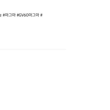
#마그마 #GV60마그마 #
에서
창에서