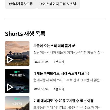
#현대자동차그룹
#2-스테이지 모터 시스템
Shorts 재생 목록
[동영상]
가을이 오는 소리 미리 듣기 🍂
살랑이는 억새와 새들의 지저귐,선선한 가을이 찾아오는 소리. 더 기아 타스만과 함께 계절을 만나보세요. 🎧 *본 영상은 AI를 활용해 제작했습니다. #기아 #더기아타스만 #타스만 #가을 #입추 #Tasman #ASMR
2026.08.07.
1분 보기
[동영상]
대세는 하이브리드, 성장 속도가 다르다!
현대자동차 하이브리드 누적 판매 500만 대.많은 운전자들이 선택한 이유는 무엇일까요? 현대진행형 팟캐스트 EP.21에서 확인하세요.📻 #현대자동차그룹 #현대진행형 #모빌리티팟캐스트 #하이브리드 #연료 #미래모빌리티 #모빌리티
2026.08.07.
1분 보기
[동영상]
미래 에너지로 ‘수소’를 포기할 수 없는 이유
오랫동안 미래 에너지로 사용되어 온 수소.왜 지금까지도 중요한 선택지로 꼽힐까요? 현대진행형 팟캐스트 EP.21에서 확인하세요.📻 #현대자동차그룹 #현대진행형 #모빌리티팟캐스트 #수소전기차 #수소에너지 #연료 #미래모빌리티 #모빌리티