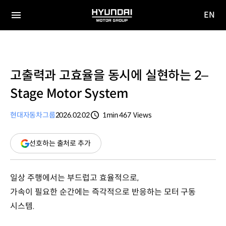
EN
HYUNDAI
영문
MOTOR
전체
사이트
메뉴
GROUP
이동
고출력과 고효율을 동시에 실현하는 2–
Stage Motor System
현대자동차그룹
2026.02.02
1min
467
Views
분량
조회수
(새
선호하는 출처로 추가
창
열림)
일상 주행에서는 부드럽고 효율적으로,
가속이 필요한 순간에는 즉각적으로 반응하는 모터 구동
시스템.