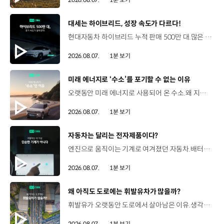
[동영상]
대세는 하이브리드, 성장 속도가 다르다!
현대자동차 하이브리드 누적 판매 500만 대.많은 운전자들이 선택한 이유는 무엇일까요? 현대진행형 팟캐스트 EP.21에서 확인하세요.📻 #현대자동차그룹 #현대진행형 #모빌리티팟캐스트 #하이브리드 #연료 #미래모빌리티 #모빌리티
2026.08.07.
1분 보기
[동영상]
미래 에너지로 ‘수소’를 포기할 수 없는 이유
오랫동안 미래 에너지로 사용되어 온 수소.왜 지금까지도 중요한 선택지로 꼽힐까요? 현대진행형 팟캐스트 EP.21에서 확인하세요.📻 #현대자동차그룹 #현대진행형 #모빌리티팟캐스트 #수소전기차 #수소에너지 #연료 #미래모빌리티 #모빌리티
2026.08.07.
1분 보기
[동영상]
자동차는 달리는 전자제품이다?
엔진으로 움직이는 기계로 여겨졌던 자동차.배터리와 소프트웨어를 통해 어떻게 바뀌고 있을까요? 현대진행형 팟캐스트 EP.21에서 확인하세요.📻 #현대자동차그룹 #현대진행형 #모빌리티팟캐스트 #SDV #전기차 #연료 #미래모빌리티 #모빌리티
2026.08.07.
1분 보기
[동영상]
왜 아직도 도로에는 휘발유차가 많을까?
휘발유가 오랫동안 도로에서 살아남은 이유.생각보다 강력한 장점이 있었습니다. 현대진행형 팟캐스트 EP.21에서 확인하세요.📻 #현대자동차그룹 #현대진행형 #모빌리티팟캐스트 #휘발유 #내연기관 #연료 #미래모빌리티 #모빌리티
2026.08.07.
1분 보기