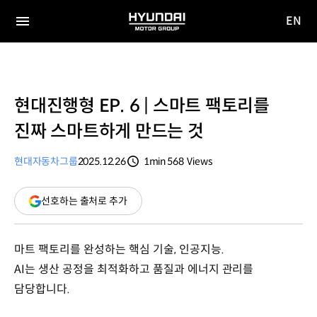
EN
HYUNDAI
영문
MOTOR
전체
사이트
메뉴
GROUP
이동
현대진행형 EP. 6 | 스마트 팩토리를
진짜 스마트하게 만드는 것
현대자동차그룹
2025.12.26
1min
568
Views
분량
조회수
(새
선호하는 출처로 추가
창
열림)
마트 팩토리를 완성하는 핵심 기술, 인공지능.
AI는 생산 공정을 최적화하고 품질과 에너지 관리를
담당합니다.