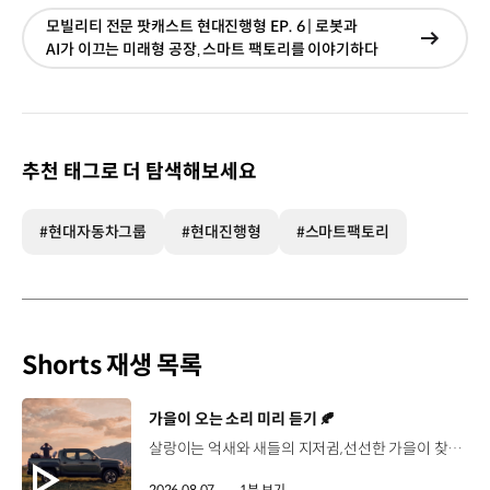
모빌리티 전문 팟캐스트 현대진행형 EP. 6 | 로봇과
현재창
AI가 이끄는 미래형 공장‚ 스마트 팩토리를 이야기하다
이동
추천 태그로 더 탐색해보세요
#현대자동차그룹
#현대진행형
#스마트팩토리
Shorts 재생 목록
[동영상]
가을이 오는 소리 미리 듣기 🍂
살랑이는 억새와 새들의 지저귐,선선한 가을이 찾아오는 소리. 더 기아 타스만과 함께 계절을 만나보세요. 🎧 *본 영상은 AI를 활용해 제작했습니다. #기아 #더기아타스만 #타스만 #가을 #입추 #Tasman #ASMR
2026.08.07.
1분 보기