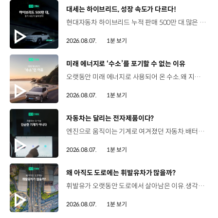
[동영상]
대세는 하이브리드, 성장 속도가 다르다!
현대자동차 하이브리드 누적 판매 500만 대.많은 운전자들이 선택한 이유는 무엇일까요? 현대진행형 팟캐스트 EP.21에서 확인하세요.📻 #현대자동차그룹 #현대진행형 #모빌리티팟캐스트 #하이브리드 #연료 #미래모빌리티 #모빌리티
2026.08.07.
1분 보기
[동영상]
미래 에너지로 ‘수소’를 포기할 수 없는 이유
오랫동안 미래 에너지로 사용되어 온 수소.왜 지금까지도 중요한 선택지로 꼽힐까요? 현대진행형 팟캐스트 EP.21에서 확인하세요.📻 #현대자동차그룹 #현대진행형 #모빌리티팟캐스트 #수소전기차 #수소에너지 #연료 #미래모빌리티 #모빌리티
2026.08.07.
1분 보기
[동영상]
자동차는 달리는 전자제품이다?
엔진으로 움직이는 기계로 여겨졌던 자동차.배터리와 소프트웨어를 통해 어떻게 바뀌고 있을까요? 현대진행형 팟캐스트 EP.21에서 확인하세요.📻 #현대자동차그룹 #현대진행형 #모빌리티팟캐스트 #SDV #전기차 #연료 #미래모빌리티 #모빌리티
2026.08.07.
1분 보기
[동영상]
왜 아직도 도로에는 휘발유차가 많을까?
휘발유가 오랫동안 도로에서 살아남은 이유.생각보다 강력한 장점이 있었습니다. 현대진행형 팟캐스트 EP.21에서 확인하세요.📻 #현대자동차그룹 #현대진행형 #모빌리티팟캐스트 #휘발유 #내연기관 #연료 #미래모빌리티 #모빌리티
2026.08.07.
1분 보기