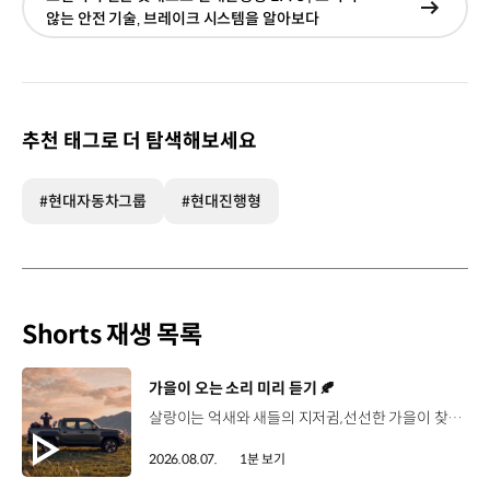
현재창
않는 안전 기술‚ 브레이크 시스템을 알아보다
이동
추천 태그로 더 탐색해보세요
#현대자동차그룹
#현대진행형
Shorts 재생 목록
[동영상]
가을이 오는 소리 미리 듣기 🍂
살랑이는 억새와 새들의 지저귐,선선한 가을이 찾아오는 소리. 더 기아 타스만과 함께 계절을 만나보세요. 🎧 *본 영상은 AI를 활용해 제작했습니다. #기아 #더기아타스만 #타스만 #가을 #입추 #Tasman #ASMR
2026.08.07.
1분 보기