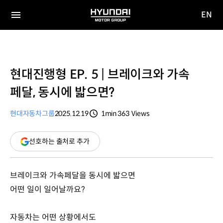
EN
HYUNDAI
영문
MOTOR
전체
사이트
메뉴
GROUP
이동
현대진행형 EP. 5 | 브레이크와 가속
페달, 동시에 밟으면?
현대자동차그룹
2025.12.19
1min
363
Views
분량
조회수
(새
선호하는 출처로 추가
창
열림)
브레이크와 가속페달을 동시에 밟으면
어떤 일이 일어날까요?
자동차는 어떤 상황에서도