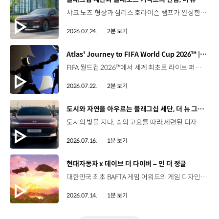
샤크 노즈 형상과 심리스 호라이즌 램프가 완성한 세련된 외관플레오스 커넥트와 Gleo AI가 만드는 스마트한 운전 경험까지. 새롭게 진화한 더 뉴 그랜저를 영상으로 만나보세요. #현대자동차 #더뉴그랜저 #플레오스커넥트 #그랜저 #플래그십세단 #TheNewGrandeur #PleosConnect
2026.07.24.
2분 보기
[동영상]
Atlas' Journey to FIFA World Cup 2026™ | 보스턴 다이나믹스
FIFA 월드컵 2026™에서 세계 최초로 라이브 퍼포먼스를 선보인 아틀라스.그 현장을 완성한 시니어 프로그램 매니저 세스 데이비스(Seth Davis)가 전하는 퍼포먼스의 비하인드 스토리를 만나보세요. 인터뷰 전문 보기 ▶ 자세히 보기 ▶ #현대자동차 #보스턴다이나믹스 #아틀라스 #로보틱스 #BostonDynamics #Atlas #Robotics #NextStartsNow
2026.07.22.
2분 보기
[동영상]
도시와 자연을 아우르는 플래그십 세단, 더 뉴 그랜저
도시의 빛을 지나, 숲의 고요를 따라.세련된 디자인과 정제된 주행 감각으로모든 순간을 편안하게 완성하는 더 뉴 그랜저를 만나보세요. *본 영상은 AI를 활용해 제작했습니다. #현대자동차 #더뉴그랜저 #플래그십세단 #그랜저 #플레오스커넥트
2026.07.16.
1분 보기
[동영상]
현대자동차 x 데이브 더 다이버 – 인 더 정글
대한민국 최초 BAFTA 게임 어워드의 게임 디자인 부문 수상에 빛나는‘데이브 더 다이버’의 최신 DLC에 포니 픽업이 등장합니다.데이브 더 다이버 - 인 더 정글 속 포니 픽업의 활약을 체험해 보세요. Steam, Nintendo Switch 2 Nintendo Switch, PS5 PS4, Xbox Series X|S, Epic Games Store에서 만나 볼 수 있습니다. #현대자동차 #데이브더다이버 #인더정글 #민트로켓 #게임콜라보 #포니픽업 #포니 유튜브 쇼츠 보기 >
2026.07.14.
1분 보기