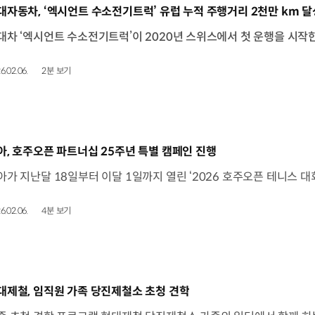
동영상]
대자동차, ‘엑시언트 수소전기트럭’ 유럽 누적 주행거리 2천만 km 달
6.02.06.
2분 보기
동영상]
아, 호주오픈 파트너십 25주년 특별 캠페인 진행
6.02.06.
4분 보기
동영상]
대제철, 임직원 가족 당진제철소 초청 견학