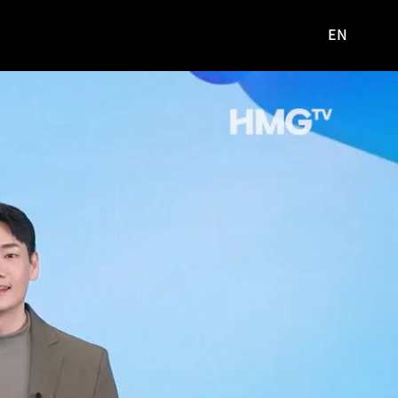
EN
영문
사이트로
이동