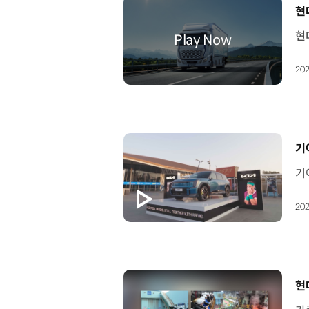
[
현
202
[
기
202
[
현