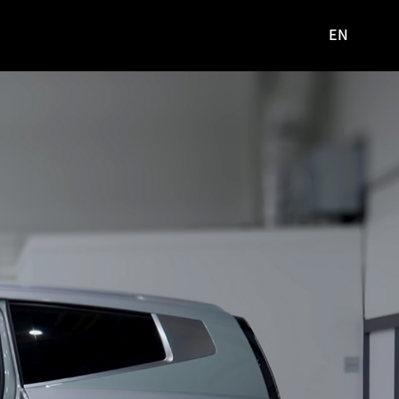
EN
영문
사이트로
이동