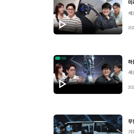
[
미
202
[
하
202
[
무