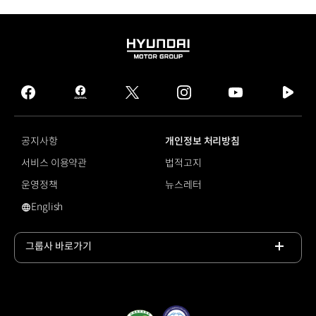
HYUNDAI
MOTOR
GROUP
facebook
hmg
twitter
instagram
youtube
naver
journal
tv
facebook
공지사항
개인정보 처리방침
서비스 이용약관
법적고지
운영정책
뉴스레터
English
영문 사이트로 이동
그룹사 바로가기
목록
열기