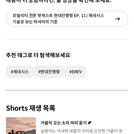
내용이 더 궁금하다면, 풀 영상을 확인해 보세요.
모빌리티 전문 팟캐스트 현대진행형 EP. 11 | 제네시스
현재창
기술로 보는 럭셔리의 기준
이동
추천 태그로 더 탐색해보세요
#제네시스
#현대진행형
#EREV
Shorts 재생 목록
[동영상]
가을이 오는 소리 미리 듣기 🍂
살랑이는 억새와 새들의 지저귐,선선한 가을이 찾아오는 소리. 더 기아 타스만과 함께 계절을 만나보세요. 🎧 *본 영상은 AI를 활용해 제작했습니다. #기아 #더기아타스만 #타스만 #가을 #입추 #Tasman #ASMR