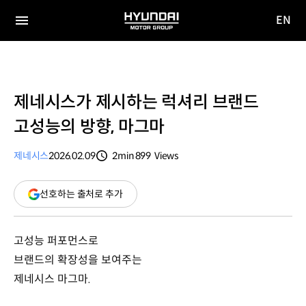
EN
HYUNDAI
영문
MOTOR
전체
사이트
메뉴
GROUP
이동
제네시스가 제시하는 럭셔리 브랜드
고성능의 방향, 마그마
제네시스
2026.02.09
2min
899
Views
분량
조회수
(새
선호하는 출처로 추가
창
열림)
고성능 퍼포먼스로
브랜드의 확장성을 보여주는
제네시스 마그마.