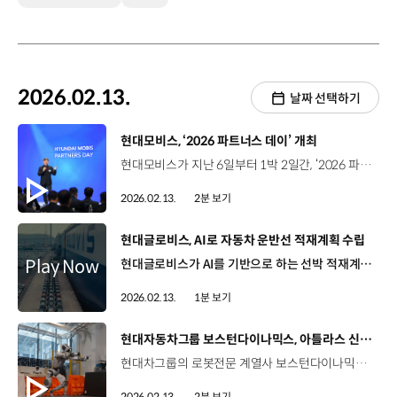
2026.02.13.
날짜 선택하기
[동영상]
현대모비스, ‘2026 파트너스 데이’ 개최
현대모비스가 지난 6일부터 1박 2일간, ‘2026 파트너스 데이’ 열고 핵심 파트너인 주요 협력사를 초청해 소통과 협력을 강화했습니다. 제주 해비치 호텔에서 열린 이번 행사에는 이규석 사장을 비롯한 현대모비스 주요 임원들과 협력사 대표 230여 명이 참석했는데요. 회사의 전략과 비전을 공유하고, 중점 추진사항을 복기하는 등 경영층과 협력사 대표들이 파트너십을 굳게 다지는 자리였습니다. 유동완 상무 / 현대모비스 구매지원실저희가 중장기적으로 영위할 사업인 미래 모빌리티와 로봇 산업을 위해서는 저희 협력사 분들의 절대적인 지지와 협력이 필요한 상황인데 원팀 정신을 바탕으로 이러한 활동을 지속해 나가도록 하겠습니다. 이번 행사에서 현대모비스는 품질, 안전, 신차개발 등 10개 부문에서 17개 우수협력사를 선정해 시상하며 협력사의 사기를 북돋웠습니다. 김용준 사장 / 서한이노빌리티 / 우수협력사 ‘대상’ 수상오늘 이렇게 큰 상을 주셔서 정말 감사합니다. 앞으로도 저희는 현대모비스가 글로벌 톱 티어 모빌리티 기업으로 비상하는 데 있어서 항상 옆에서 든든한 동반자로서 함께할 것을 약속드리겠습니다. 현대모비스는 최근 3년간 협력사의 신기술 개발에 약 1,800억 원을 지원하고 공동특허 출원도 850건을 돌파하는 등 협력사의 기술개발 역량 축적에 기여해왔는데요. 이러한 상생 체계 구축 노력을 인정받아 지난해 발표된 동반성장지수 평가에서 7년 연속 ‘최우수’ 기업에 선정됐습니다. 현대모비스는 앞으로도 협력사와 ‘원팀’을 이뤄, 미래 모빌리티 시장을 개척하기 위한 노력을 지속해 나갈 계획입니다.
2026.02.13.
2분 보기
[동영상]
현대글로비스, AI로 자동차 운반선 적재계획 수립
현대글로비스가 AI를 기반으로 하는 선박 적재계획 수립 기술을 자체 개발해, 자동차 운반선에 도입합니다. 현대글로비스의 AI 적재계획 수립 알고리즘은 특허 출원한 자체 데이터 설계 기술을 바탕으로 AI가 복잡한 선박 내부 구조를 면밀히 분석한 뒤에, 차량 이동경로 및 선적 위치를 결정하도록 하는데요. 이 기술을 활용하면 AI가 선적 차량의 크기와 무게, 선적∙양하지를 고려해 최적의 적재계획을 도출할 수 있고 이를 통해 전문인력이 투입됐던 기존 대비 적재계획 수립 소요 시간은 50% 감소하며, 운송 지연 등으로 인한 비용도 줄일 수 있습니다. 현대글로비스는 운용 중인 모든 자동차 운반선에 순차적으로 이 기술을 적용해, 화물 운송의 효율성과 안전성을 높일 예정입니다.
2026.02.13.
1분 보기
[동영상]
현대자동차그룹 보스턴다이나믹스, 아틀라스 신규 영상 공개
현대차그룹의 로봇전문 계열사 보스턴다이나믹스가 지난 7일, CES 이후 처음으로 휴머노이드 로봇 ‘아틀라스’의 새로운 영상을 공개했습니다. 공개된 영상 속에서 아틀라스는 옆돌기에 이어 백 텀블링까지 두 동작을 연속해서 성공하고, 안정적인 착지까지 선보였는데요. 누리꾼들은 “놀랍도록 인상적이다”, “지금까지 본 것 중 가장 사람같은 보행 동작이다”라며 뜨거운 반응을 보였습니다. 이 밖에도 영상에서는 아틀라스가 미끄러운 빙판길에서 스스로 균형을 잡으면서 빠르게 전진하는 모습과 함께 실패하는 모습도 여과 없이 보여주며 고난도 동작을 성공하기 위한 아틀라스의 반복 학습 과정을 공개했습니다. 이번 아틀라스의 '연속 공중제비'는 도약에서 착지 충격 흡수, 자세 회복으로 이어지는 연속 전신 제어 능력이 안정화 단계에 진입했음을 보여준다는 점에서 더욱 의미가 깊은데요. 반복 학습을 통해 축적된 강화학습 기반 제어 기법과 전신 제어 알고리즘이 결합해 만들어낸 성과입니다. 보스턴다이나믹스는 아틀라스의 엔터프라이즈 플랫폼이 가동됨에 따라 연구용 버전의 성능 테스트를 마무리하게 됐습니다. 앞으로 아틀라스는 상용화 투입을 위해 현대차그룹 제조 환경에서 체계적으로 훈련할 계획인데요. 오는 2028년부터 HMGMA에서 부품 분류를 위한 서열 작업에 우선 적용되고 2030년부터는 부품 조립까지 단계적으로 작업 범위를 넓힐 예정입니다.
2026.02.13.
2분 보기