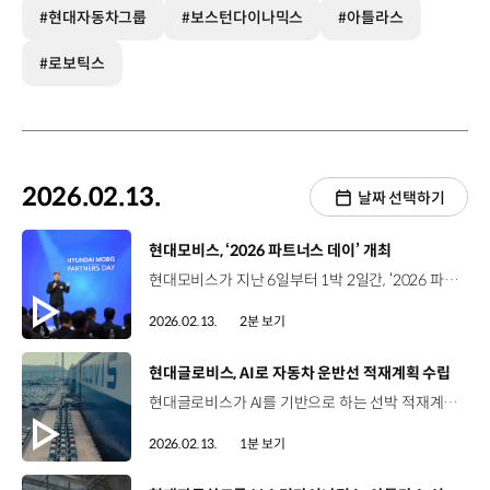
#현대자동차그룹
#보스턴다이나믹스
#아틀라스
#로보틱스
2026.02.13.
날짜 선택하기
[동영상]
현대모비스, ‘2026 파트너스 데이’ 개최
현대모비스가 지난 6일부터 1박 2일간, ‘2026 파트너스 데이’ 열고 핵심 파트너인 주요 협력사를 초청해 소통과 협력을 강화했습니다. 제주 해비치 호텔에서 열린 이번 행사에는 이규석 사장을 비롯한 현대모비스 주요 임원들과 협력사 대표 230여 명이 참석했는데요. 회사의 전략과 비전을 공유하고, 중점 추진사항을 복기하는 등 경영층과 협력사 대표들이 파트너십을 굳게 다지는 자리였습니다. 유동완 상무 / 현대모비스 구매지원실저희가 중장기적으로 영위할 사업인 미래 모빌리티와 로봇 산업을 위해서는 저희 협력사 분들의 절대적인 지지와 협력이 필요한 상황인데 원팀 정신을 바탕으로 이러한 활동을 지속해 나가도록 하겠습니다. 이번 행사에서 현대모비스는 품질, 안전, 신차개발 등 10개 부문에서 17개 우수협력사를 선정해 시상하며 협력사의 사기를 북돋웠습니다. 김용준 사장 / 서한이노빌리티 / 우수협력사 ‘대상’ 수상오늘 이렇게 큰 상을 주셔서 정말 감사합니다. 앞으로도 저희는 현대모비스가 글로벌 톱 티어 모빌리티 기업으로 비상하는 데 있어서 항상 옆에서 든든한 동반자로서 함께할 것을 약속드리겠습니다. 현대모비스는 최근 3년간 협력사의 신기술 개발에 약 1,800억 원을 지원하고 공동특허 출원도 850건을 돌파하는 등 협력사의 기술개발 역량 축적에 기여해왔는데요. 이러한 상생 체계 구축 노력을 인정받아 지난해 발표된 동반성장지수 평가에서 7년 연속 ‘최우수’ 기업에 선정됐습니다. 현대모비스는 앞으로도 협력사와 ‘원팀’을 이뤄, 미래 모빌리티 시장을 개척하기 위한 노력을 지속해 나갈 계획입니다.
2026.02.13.
2분 보기
[동영상]
현대글로비스, AI로 자동차 운반선 적재계획 수립
현대글로비스가 AI를 기반으로 하는 선박 적재계획 수립 기술을 자체 개발해, 자동차 운반선에 도입합니다. 현대글로비스의 AI 적재계획 수립 알고리즘은 특허 출원한 자체 데이터 설계 기술을 바탕으로 AI가 복잡한 선박 내부 구조를 면밀히 분석한 뒤에, 차량 이동경로 및 선적 위치를 결정하도록 하는데요. 이 기술을 활용하면 AI가 선적 차량의 크기와 무게, 선적∙양하지를 고려해 최적의 적재계획을 도출할 수 있고 이를 통해 전문인력이 투입됐던 기존 대비 적재계획 수립 소요 시간은 50% 감소하며, 운송 지연 등으로 인한 비용도 줄일 수 있습니다. 현대글로비스는 운용 중인 모든 자동차 운반선에 순차적으로 이 기술을 적용해, 화물 운송의 효율성과 안전성을 높일 예정입니다.
2026.02.13.
1분 보기