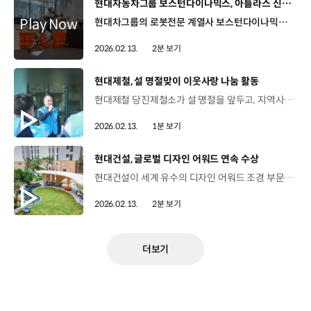
[동영상]
현대자동차그룹 보스턴다이나믹스, 아틀라스 신규 영상 공개
현대차그룹의 로봇전문 계열사 보스턴다이나믹스가 지난 7일, CES 이후 처음으로 휴머노이드 로봇 ‘아틀라스’의 새로운 영상을 공개했습니다. 공개된 영상 속에서 아틀라스는 옆돌기에 이어 백 텀블링까지 두 동작을 연속해서 성공하고, 안정적인 착지까지 선보였는데요. 누리꾼들은 “놀랍도록 인상적이다”, “지금까지 본 것 중 가장 사람같은 보행 동작이다”라며 뜨거운 반응을 보였습니다. 이 밖에도 영상에서는 아틀라스가 미끄러운 빙판길에서 스스로 균형을 잡으면서 빠르게 전진하는 모습과 함께 실패하는 모습도 여과 없이 보여주며 고난도 동작을 성공하기 위한 아틀라스의 반복 학습 과정을 공개했습니다. 이번 아틀라스의 '연속 공중제비'는 도약에서 착지 충격 흡수, 자세 회복으로 이어지는 연속 전신 제어 능력이 안정화 단계에 진입했음을 보여준다는 점에서 더욱 의미가 깊은데요. 반복 학습을 통해 축적된 강화학습 기반 제어 기법과 전신 제어 알고리즘이 결합해 만들어낸 성과입니다. 보스턴다이나믹스는 아틀라스의 엔터프라이즈 플랫폼이 가동됨에 따라 연구용 버전의 성능 테스트를 마무리하게 됐습니다. 앞으로 아틀라스는 상용화 투입을 위해 현대차그룹 제조 환경에서 체계적으로 훈련할 계획인데요. 오는 2028년부터 HMGMA에서 부품 분류를 위한 서열 작업에 우선 적용되고 2030년부터는 부품 조립까지 단계적으로 작업 범위를 넓힐 예정입니다.
2026.02.13.
2분 보기
[동영상]
현대제철, 설 명절맞이 이웃사랑 나눔 활동
현대제철 당진제철소가 설 명절을 앞두고, 지역사회에 3,500만 원 상당의 선물을 전달하며 따뜻한 이웃사랑을 실천했습니다. 현대제철은 지난 2007년부터 20년째, 당진지역 소외계층을 위해 누적 13억 8,000만 원 상당을 지원하며 나눔 문화를 실천해 왔는데요. 올해는 지난 9일, 당진시 종합복지타운에서 전달식을 진행해 저소득층 400가구에 먹거리와 생필품 등이 담긴 선물 상자를 직접 제작해 전달하고 관내 31개 복지시설에는 전통시장 상품권을 지원했습니다. 이와 함께, 현대제철 주부봉사단은 자매 복지시설과 당진전통시장을 찾아 장보기 캠페인을 진행하며 지역 상권 활성화에도 힘을 보탰습니다.
2026.02.13.
1분 보기
[동영상]
현대건설, 글로벌 디자인 어워드 연속 수상
현대건설이 세계 유수의 디자인 어워드 조경 부문에서 잇따라 수상하며 글로벌 수준의 공간 설계 경쟁력을 입증하고 있습니다. 지난달 27일 열린 ‘아시아 디자인 프라이즈 2026’ 공간 부문에서는 현대건설의 디에이치 대치에델루이 티하우스와 힐스테이트 검단포레스트 어린이놀이터가 Winner를 수상했는데요. ‘아시아 디자인 프라이즈’는 전 세계 31개국에서 1,500여 개 이상의 작품이 출품되는 아시아 최대 규모의 디자인 어워드로 현대건설은 지금까지 5년 연속 수상이라는 기록을 이어가고 있습니다. 또한, 지난해에는 ‘USA Good Design Award 2025’에서 환경 부문과 운동 및 놀이 부문 등 총 8개 작품이 선정되며, 국내 건설사 중 최다 수상의 영예를 안은 바 있는데요. 휴게시설과 놀이공간 전반에 걸친 공간 구성과 디자인 완성도가 국제적으로 인정받은 결과입니다. 현대건설은 앞으로도 주거환경과의 조화를 고려한 커뮤니티 공간 설계를 통해 주거 공간의 완성도를 지속적으로 높여 나갈 계획입니다.
2026.02.13.
2분 보기
더보기