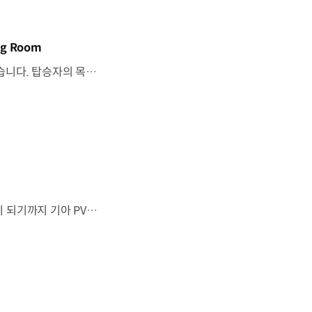
g Room
기아 PV5 WAV는 교통약자의 일상을 기준으로이동 과정을 다시 설계했습니다. 탑승자의 목적에 맞게 확장되는 모빌리티, PV5 WAV 개발 스토리를 영상으로 확인해 보세요. #현대자동차그룹 #TheMovingRoom #기아 #PV5 #PV5WAV #PBV #목적기반모빌리티
“이 방이 통째로 움직였으면 좋겠다”그림 속에서만 그리던 여행이 현실이 되기까지 기아 PV5 WAV는 필요한 의료 장비를 싣고가족과 한 공간에서 함께 떠날 수 있도록이동의 경험을 다시 설계했습니다. 같은 풍경을 보고, 같은 순간을 나누는 일현대자동차그룹은 모두를 위한 이동을 만들어갑니다. #현대자동차그룹 #TheMovingRoom #PV5 #기아 #목적기반모빌리티 #PV5WAV #PBV