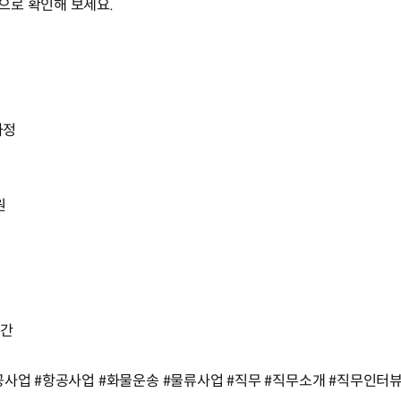
으로 확인해 보세요.
과정
원
순간
공사업 #항공사업 #화물운송 #물류사업 #직무 #직무소개 #직무인터