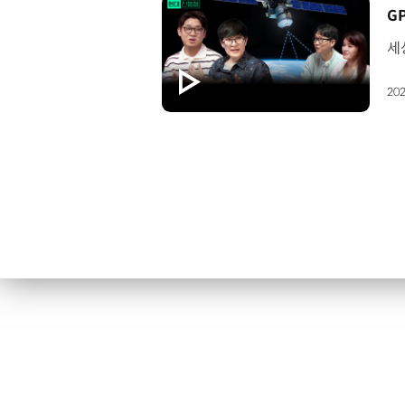
[
202