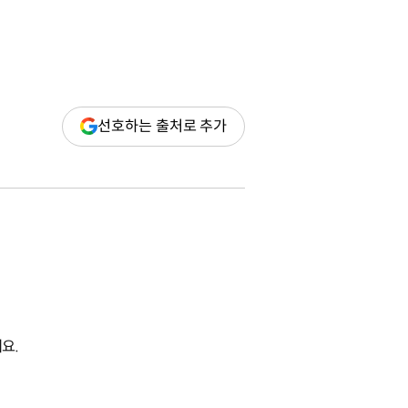
(새
선호하는 출처로 추가
창
열림)
요.