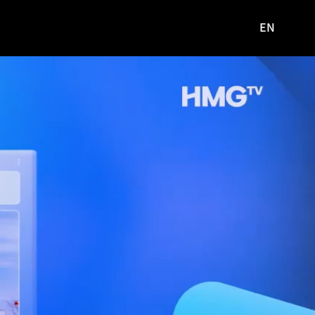
EN
영문
사이트로
이동