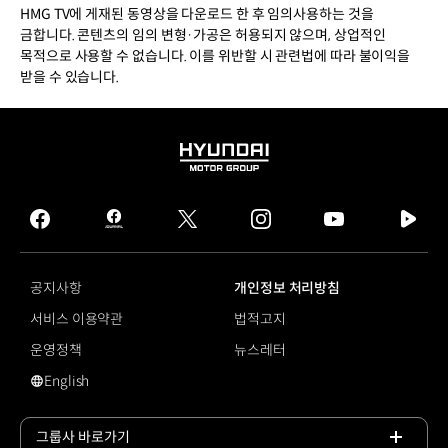
HMG TV에 게재된 동영상을 다운로드 한 후 임의사용하는 것을
금합니다. 콘텐츠의 임의 변형·가공은 허용되지 않으며, 상업적인
목적으로 사용할 수 없습니다. 이를 위반할 시 관련법에 따라 불이익을
받을 수 있습니다.
HYUNDAI
MOTOR
GROUP
facebook
hmg
twitter
instagram
youtube
naver
journal
tv
facebook
공지사항
개인정보 처리방침
서비스 이용약관
법적고지
운영정책
뉴스레터
English
영문 사이트로 이동
그룹사 바로가기