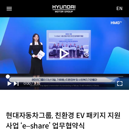
EN
HYUNDAI
영문
MOTOR
전체
사이트
메뉴
GROUP
이동
Current
0:00
/
Duration
3:12
Time
현대자동차그룹, 친환경 EV 패키지 지원
사업 ‘e–share’ 업무협약식