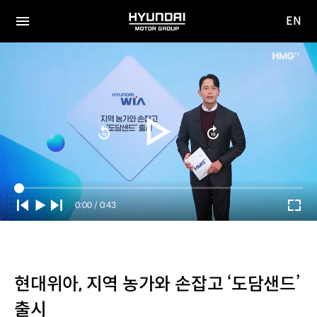
EN
HYUNDAI
영문
MOTOR
전체
사이트
메뉴
GROUP
이동
Current
0:00
/
Duration
0:43
Time
현대위아, 지역 농가와 손잡고 ‘도담샌드’
출시