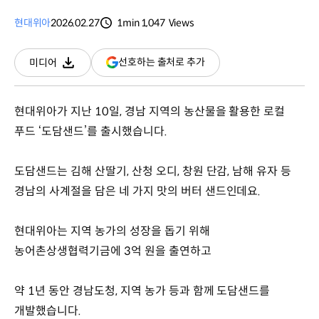
현대위아
2026.02.27
1min
1,047
Views
분량
조회수
(새
선호하는 출처로 추가
미디어
다운로드
창
열림)
현대위아가 지난 10일, 경남 지역의 농산물을 활용한 로컬
푸드 ‘도담샌드’를 출시했습니다.
도담샌드는 김해 산딸기, 산청 오디, 창원 단감, 남해 유자 등
경남의 사계절을 담은 네 가지 맛의 버터 샌드인데요.
현대위아는 지역 농가의 성장을 돕기 위해
농어촌상생협력기금에 3억 원을 출연하고
약 1년 동안 경남도청, 지역 농가 등과 함께 도담샌드를
개발했습니다.