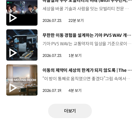
[동영상]
하늘길과 우주 모빌리티의 미래 (with 우주먼지, 항성) | 현대진행형 팟캐스트 EP. 20
세상을 바꿀 기술과 사람을 잇는 모빌리티 전문 팟캐스트, 현대진행형. 🔊 과학커뮤니케이터 이독실, 여도은 앵커,그리고 천문학자 우주먼지, 과학커뮤니케이터 항성과 함께했습니다. 우주정거장을 거쳐 뉴욕으로 향하는 미래를 상상해본 적 있나요?스무 번째 에피소드에서는 하늘 위 교통 체계와 이동 수단의 모습,그리고 지상을 넘어 우주로 확장되는 모빌리티의 가능성까지 살펴봅니다. 하늘길이 열리면 우리의 일상은 어떻게 달라질지,현대진행형 20편에서 확인해 보세요. 현대진행형 팟빵▶현대진행형 애플 팟캐스트▶현대진행형 스포티파이▶ 00:00 하이라이트00:24 인트로 / 자기소개00:47 하늘길의 교통은 어떻게 다를까02:33 하늘의 교통 관제 시스템03:10 하늘을 나는 자동차의 모습은?05:10 미래 하늘길의 동력원과 연료06:42 휘발유 대신 항공유가 쓰일 가능성07:18 자동차에서 모빌리티로의 변화08:13 하늘길 시대의 도로와 도시10:02 우주 모빌리티는 어디까지 가능할까12:18 우주를 경험하는 미래12:57 우주로 확장되는 모빌리티13:30 하늘과 우주에서 좋은 차의 기준은?14:54 우주 관광은 누구나 가능할까16:35 현대로템과 한국 우주 산업의 미래18:37 미래 모빌리티가 바꿀 우리의 일상 *본 영상에 포함된 참여자의 의견은 현대자동차그룹의 공식 입장과 다를 수 있습니다. #현대자동차그룹 #현대진행형 #모빌리티팟캐스트 #UAM #스카이모빌리티 #하늘길 #자율주행 #우주 #우주항공 #모빌리티 #팟캐스트
2026.07.23.
22분 보기
[동영상]
무한한 이동 경험을 설계하는 기아 PV5 WAV 개발 스토리 | The Moving Room
기아 PV5 WAV는 교통약자의 일상을 기준으로이동 과정을 다시 설계했습니다. 탑승자의 목적에 맞게 확장되는 모빌리티, PV5 WAV 개발 스토리를 영상으로 확인해 보세요. #현대자동차그룹 #TheMovingRoom #기아 #PV5 #PV5WAV #PBV #목적기반모빌리티
2026.07.23.
1분 보기
[동영상]
이동의 제약이 세상의 한계가 되지 않도록 | The Moving Room
“이 방이 통째로 움직였으면 좋겠다”그림 속에서만 그리던 여행이 현실이 되기까지 기아 PV5 WAV는 필요한 의료 장비를 싣고가족과 한 공간에서 함께 떠날 수 있도록이동의 경험을 다시 설계했습니다. 같은 풍경을 보고, 같은 순간을 나누는 일현대자동차그룹은 모두를 위한 이동을 만들어갑니다. #현대자동차그룹 #TheMovingRoom #PV5 #기아 #목적기반모빌리티 #PV5WAV #PBV
2026.07.19.
4분 보기
더보기