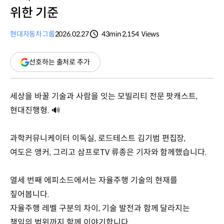
위한 기준
현대자동차그룹
2026.02.27
43min
2,154
Views
분량
조회수
(새
선호하는 출처로 추가
창
열림)
세상을 바꿀 기술과 사람을 잇는 모빌리티 전문 팟캐스트,
현대진행형. 🔊
과학커뮤니케이터 이독실, 로드테스트 김기범 편집장‬,
여도은 앵커‬, 그리고 삼프로TV 류종은 기자와 함께했습니다.
열세 번째 에피소드에서는 자율주행 기술의 현재를
짚어봅니다.
자율주행 레벨 구분의 차이, 기술 발전과 함께 달라지는
책임의 범위까지 함께 이야기합니다.