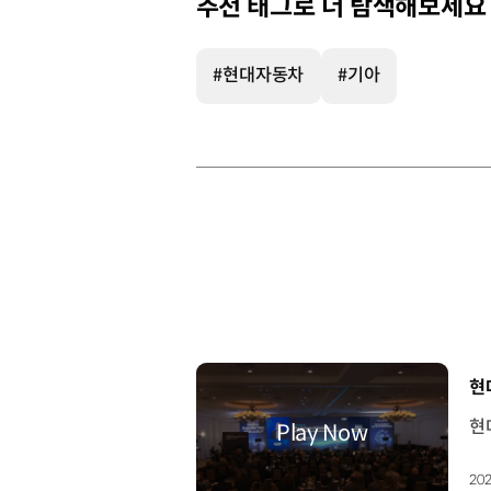
추천 태그로 더 탐색해보세요
#현대자동차
#기아
[
현
202