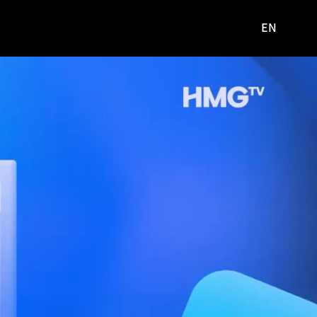
EN
영문
사이트로
이동