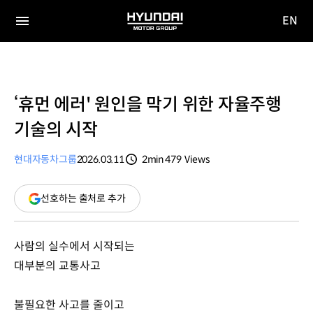
EN
HYUNDAI
영문
MOTOR
전체
사이트
메뉴
GROUP
이동
‘휴먼 에러' 원인을 막기 위한 자율주행
기술의 시작
현대자동차그룹
2026.03.11
2min
479
Views
분량
조회수
(새
선호하는 출처로 추가
창
열림)
사람의 실수에서 시작되는
대부분의 교통사고
불필요한 사고를 줄이고