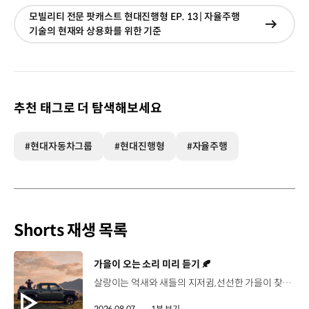
모빌리티 전문 팟캐스트 현대진행형 EP. 13 | 자율주행
현재창
기술의 현재와 상용화를 위한 기준
이동
추천 태그로 더 탐색해보세요
#현대자동차그룹
#현대진행형
#자율주행
Shorts 재생 목록
[동영상]
가을이 오는 소리 미리 듣기 🍂
살랑이는 억새와 새들의 지저귐,선선한 가을이 찾아오는 소리. 더 기아 타스만과 함께 계절을 만나보세요. 🎧 *본 영상은 AI를 활용해 제작했습니다. #기아 #더기아타스만 #타스만 #가을 #입추 #Tasman #ASMR
2026.08.07.
1분 보기