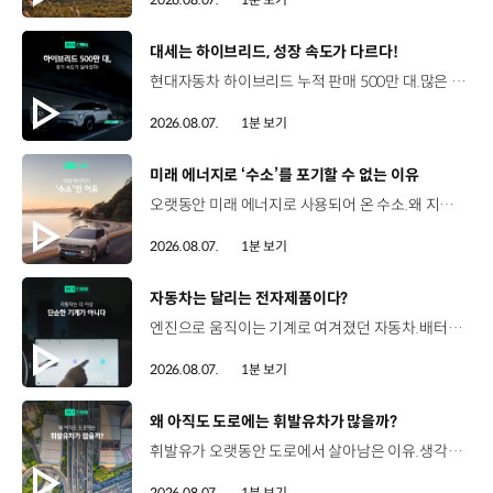
[동영상]
대세는 하이브리드, 성장 속도가 다르다!
현대자동차 하이브리드 누적 판매 500만 대.많은 운전자들이 선택한 이유는 무엇일까요? 현대진행형 팟캐스트 EP.21에서 확인하세요.📻 #현대자동차그룹 #현대진행형 #모빌리티팟캐스트 #하이브리드 #연료 #미래모빌리티 #모빌리티
2026.08.07.
1분 보기
[동영상]
미래 에너지로 ‘수소’를 포기할 수 없는 이유
오랫동안 미래 에너지로 사용되어 온 수소.왜 지금까지도 중요한 선택지로 꼽힐까요? 현대진행형 팟캐스트 EP.21에서 확인하세요.📻 #현대자동차그룹 #현대진행형 #모빌리티팟캐스트 #수소전기차 #수소에너지 #연료 #미래모빌리티 #모빌리티
2026.08.07.
1분 보기
[동영상]
자동차는 달리는 전자제품이다?
엔진으로 움직이는 기계로 여겨졌던 자동차.배터리와 소프트웨어를 통해 어떻게 바뀌고 있을까요? 현대진행형 팟캐스트 EP.21에서 확인하세요.📻 #현대자동차그룹 #현대진행형 #모빌리티팟캐스트 #SDV #전기차 #연료 #미래모빌리티 #모빌리티
2026.08.07.
1분 보기
[동영상]
왜 아직도 도로에는 휘발유차가 많을까?
휘발유가 오랫동안 도로에서 살아남은 이유.생각보다 강력한 장점이 있었습니다. 현대진행형 팟캐스트 EP.21에서 확인하세요.📻 #현대자동차그룹 #현대진행형 #모빌리티팟캐스트 #휘발유 #내연기관 #연료 #미래모빌리티 #모빌리티
2026.08.07.
1분 보기