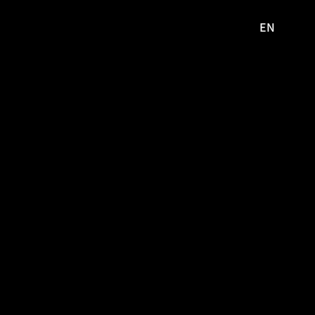
EN
영문
사이트로
이동