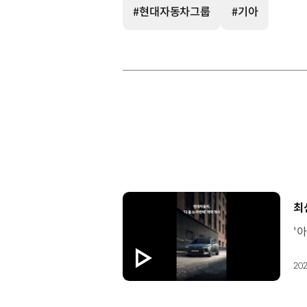
#현대자동차그룹
#기아
[
최
202