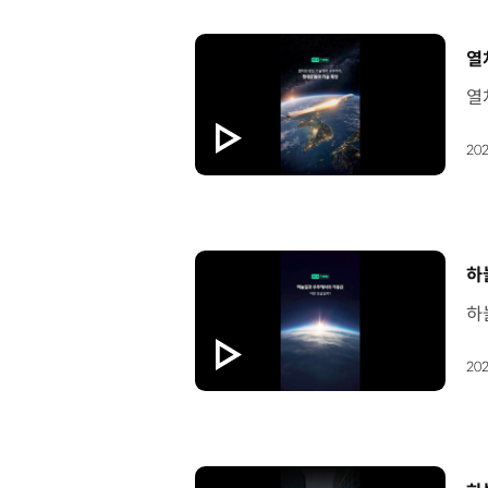
[
열
202
[
하
202