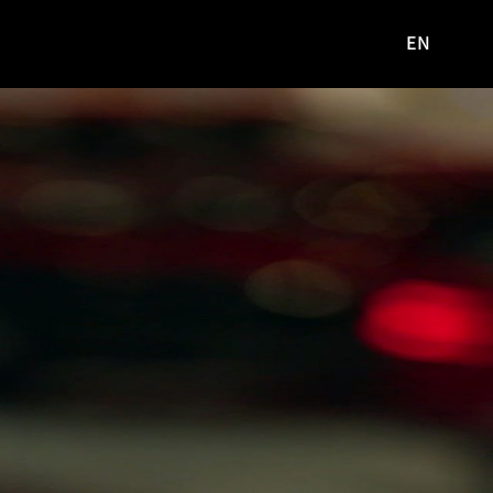
EN
영문
사이트로
이동