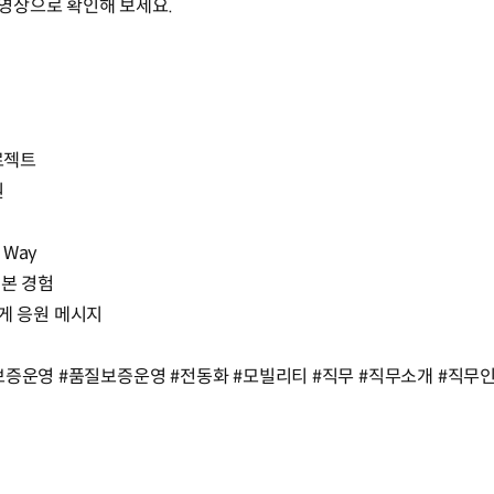
영상으로 확인해 보세요.
로젝트
원
 Way
해본 경험
에게 응원 메시지
보증운영 #품질보증운영 #전동화 #모빌리티 #직무 #직무소개 #직무