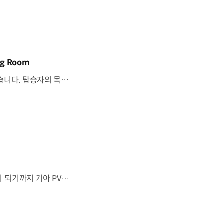
g Room
기아 PV5 WAV는 교통약자의 일상을 기준으로이동 과정을 다시 설계했습니다. 탑승자의 목적에 맞게 확장되는 모빌리티, PV5 WAV 개발 스토리를 영상으로 확인해 보세요. #현대자동차그룹 #TheMovingRoom #기아 #PV5 #PV5WAV #PBV #목적기반모빌리티
“이 방이 통째로 움직였으면 좋겠다”그림 속에서만 그리던 여행이 현실이 되기까지 기아 PV5 WAV는 필요한 의료 장비를 싣고가족과 한 공간에서 함께 떠날 수 있도록이동의 경험을 다시 설계했습니다. 같은 풍경을 보고, 같은 순간을 나누는 일현대자동차그룹은 모두를 위한 이동을 만들어갑니다. #현대자동차그룹 #TheMovingRoom #PV5 #기아 #목적기반모빌리티 #PV5WAV #PBV