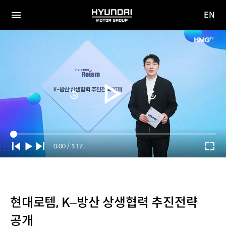
EN
HYUNDAI
영문
MOTOR
전체
사이트
메뉴
GROUP
이동
Current
0:00
/
Duration
1:17
Time
현대로템, K–방산 상생협력 추진전략
공개