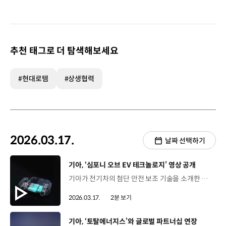
추천 태그로 더 탐색해보세요
#현대로템
#상생협력
2026.03.17.
날짜 선택하기
[동영상]
기아, ‘심포니 오브 EV 테크놀로지’ 영상 공개
기아가 전기차의 첨단 안전 보조 기술을 소개한 영상 ‘심포니 오브 EV 테크놀로지’를 공개했습니다. 영상에서는 EV3, EV4, EV5 등 기아 전용 전기차에 탑재된 기술의 메커니즘을 하나의 교향곡처럼 조화롭게 구성했는데요. 페달 오조작 사고가 빈번하게 발생하고 있는 가운데, 운전자와 보행자 모두 안심할 수 있는 주행 환경을 조성한다는 의미를 담았습니다. 영상에서는 주·정차 중 페달 오조작을 감지해 가속을 억제하는 ‘페달 오조작 안전 보조’와 주행 중 과도한 가속을 제한하는 ‘가속 제한 보조’ 등 안전 보조 기술을 소개했고 가속 페달만으로 가속과 감속, 완전 정차까지 가능한 원 페달 주행 기술 ‘아이 페달 3.0’과 도로 상황에 맞게 회생 제동량을 자동 조절하는 ‘스마트 회생 제동 시스템 3.0’ 등 주행 편의 기술도 함께 다뤘습니다. 이번 영상은 일상 주행 속 첨단 안전 보조 기술이 어떻게 작동하는지 알기 쉽게 풀어냈다는 점에서 더욱 의미가 깊은데요. 기아는 앞으로도 운전자와 보행자 모두의 안전과 편의를 아우르는 전동화 기술을 고도화해 나갈 예정입니다.
2026.03.17.
2분 보기
[동영상]
기아, ‘토탈에너지스’와 글로벌 파트너십 연장