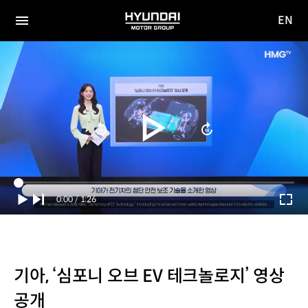
EN
HYUNDAI
영문
MOTOR
전체
사이트
메뉴
GROUP
이동
Current
0:00
/
Duration
1:26
Time
기아, ‘심포니 오브 EV 테크놀로지’ 영상
공개