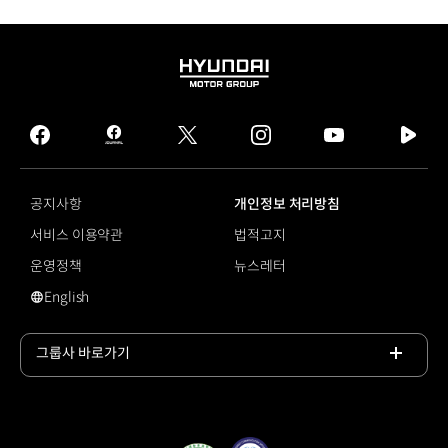
HYUNDAI
MOTOR
GROUP
facebook
hmg
twitter
instagram
youtube
naver
journal
tv
facebook
공지사항
개인정보 처리방침
서비스 이용약관
법적고지
운영정책
뉴스레터
English
영문 사이트로 이동
그룹사 바로가기
목록
열기